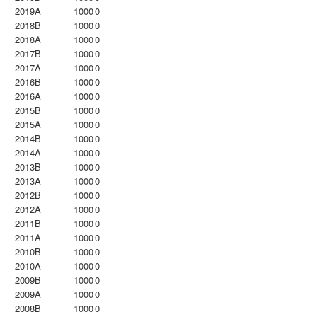
2019A
1000
0
2018B
1000
0
2018A
1000
0
2017B
1000
0
2017A
1000
0
2016B
1000
0
2016A
1000
0
2015B
1000
0
2015A
1000
0
2014B
1000
0
2014A
1000
0
2013B
1000
0
2013A
1000
0
2012B
1000
0
2012A
1000
0
2011B
1000
0
2011A
1000
0
2010B
1000
0
2010A
1000
0
2009B
1000
0
2009A
1000
0
2008B
1000
0