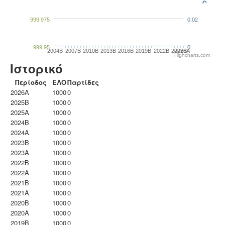
999.975
0.02
999.95
0
2004B
2007B
2010B
2013B
2016B
2019B
2022B
2025B
2026A
Highcharts.com
Ιστορικό
Περίοδος
ΕΛΟ
Παρτίδες
2026A
1000
0
2025B
1000
0
2025A
1000
0
2024B
1000
0
2024A
1000
0
2023B
1000
0
2023Α
1000
0
2022B
1000
0
2022A
1000
0
2021B
1000
0
2021A
1000
0
2020B
1000
0
2020A
1000
0
2019B
1000
0