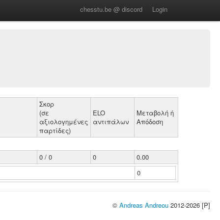
chesstu.be @ discord
Login
Σκορ
(σε
ELO
Μεταβολή ή
αξιολογημένες
αντιπάλων
Απόδοση
παρτίδες)
0 / 0
0
0.00
0
©
Andreas Andreou
2012-2026 [P]