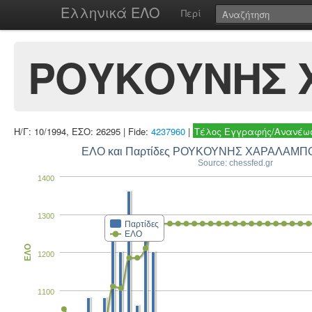
Ελληνικά ΕΛΟ
Περί
ΡΟΥΚΟΥΝΗΣ 
Η/Γ: 10/1994, ΕΣΟ: 26295 | Fide:
4237960
|
Τέλος Εγγραφής/Ανανέωσ
ΕΛΟ και Παρτίδες ΡΟΥΚΟΥΝΗΣ ΧΑΡΑΛΑΜΠ
Source: chessfed.gr
1400
1300
Παρτίδες
ΕΛΟ
ΕΛΟ
1200
1100