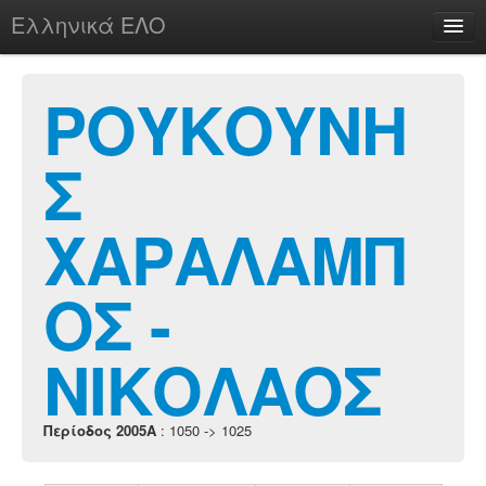
Ελληνικά ΕΛΟ
Περί
ΡΟΥΚΟΥΝΗ
Σ
chesstu.be @ discord
Login
ΧΑΡΑΛΑΜΠ
ΟΣ -
ΝΙΚΟΛΑΟΣ
Περίοδος 2005A
: 1050 -> 1025