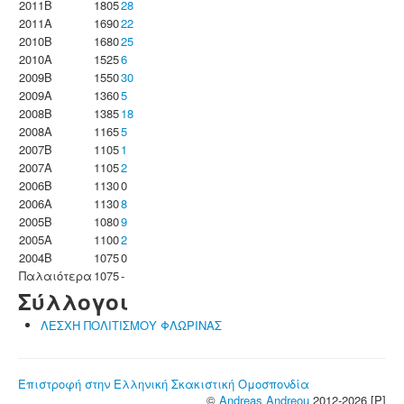
2011B
1805
28
2011A
1690
22
2010B
1680
25
2010A
1525
6
2009B
1550
30
2009A
1360
5
2008B
1385
18
2008A
1165
5
2007B
1105
1
2007A
1105
2
2006B
1130
0
2006A
1130
8
2005B
1080
9
2005A
1100
2
2004B
1075
0
Παλαιότερα
1075
-
Σύλλογοι
ΛΕΣΧΗ ΠΟΛΙΤΙΣΜΟΥ ΦΛΩΡΙΝΑΣ
Επιστροφή στην Ελληνική Σκακιστική Ομοσπονδία
©
Andreas Andreou
2012-2026 [P]