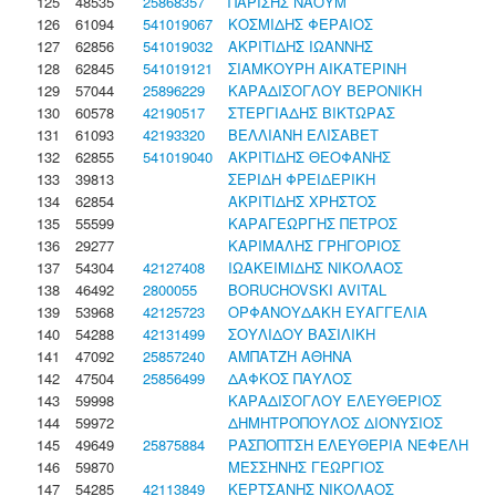
125
48535
25868357
ΠΑΡΙΣΗΣ ΝΑΟΥΜ
126
61094
541019067
ΚΟΣΜΙΔΗΣ ΦΕΡΑΙΟΣ
127
62856
541019032
ΑΚΡΙΤΙΔΗΣ ΙΩΑΝΝΗΣ
128
62845
541019121
ΣΙΑΜΚΟΥΡΗ ΑΙΚΑΤΕΡΙΝΗ
129
57044
25896229
ΚΑΡΑΔΙΣΟΓΛΟΥ ΒΕΡΟΝΙΚΗ
130
60578
42190517
ΣΤΕΡΓΙΑΔΗΣ ΒΙΚΤΩΡΑΣ
131
61093
42193320
ΒΕΛΛΙΑΝΗ ΕΛΙΣΑΒΕΤ
132
62855
541019040
ΑΚΡΙΤΙΔΗΣ ΘΕΟΦΑΝΗΣ
133
39813
ΣΕΡΙΔΗ ΦΡΕΙΔΕΡΙΚΗ
134
62854
ΑΚΡΙΤΙΔΗΣ ΧΡΗΣΤΟΣ
135
55599
ΚΑΡΑΓΕΩΡΓΗΣ ΠΕΤΡΟΣ
136
29277
ΚΑΡΙΜΑΛΗΣ ΓΡΗΓΟΡΙΟΣ
137
54304
42127408
ΙΩΑΚΕΙΜΙΔΗΣ ΝΙΚΟΛΑΟΣ
138
46492
2800055
BORUCHOVSKI AVITAL
139
53968
42125723
ΟΡΦΑΝΟΥΔΑΚΗ ΕΥΑΓΓΕΛΙΑ
140
54288
42131499
ΣΟΥΛΙΔΟΥ ΒΑΣΙΛΙΚΗ
141
47092
25857240
ΑΜΠΑΤΖΗ ΑΘΗΝΑ
142
47504
25856499
ΔΑΦΚΟΣ ΠΑΥΛΟΣ
143
59998
ΚΑΡΑΔΙΣΟΓΛΟΥ ΕΛΕΥΘΕΡΙΟΣ
144
59972
ΔΗΜΗΤΡΟΠΟΥΛΟΣ ΔΙΟΝΥΣΙΟΣ
145
49649
25875884
ΡΑΣΠΟΠΤΣΗ ΕΛΕΥΘΕΡΙΑ ΝΕΦΕΛΗ
146
59870
ΜΕΣΣΗΝΗΣ ΓΕΩΡΓΙΟΣ
147
54285
42113849
ΚΕΡΤΣΑΝΗΣ ΝΙΚΟΛΑΟΣ