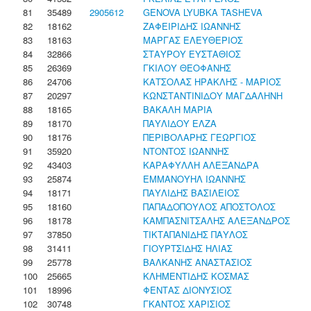
81
35489
2905612
GENOVA LYUBKA TASHEVA
82
18162
ΖΑΦΕΙΡΙΔΗΣ ΙΩΑΝΝΗΣ
83
18163
ΜΑΡΓΑΣ ΕΛΕΥΘΕΡΙΟΣ
84
32866
ΣΤΑΥΡΟΥ ΕΥΣΤΑΘΙΟΣ
85
26369
ΓΚΙΛΟΥ ΘΕΟΦΑΝΗΣ
86
24706
ΚΑΤΣΟΛΑΣ ΗΡΑΚΛΗΣ - ΜΑΡΙΟΣ
87
20297
ΚΩΝΣΤΑΝΤΙΝΙΔΟΥ ΜΑΓΔΑΛΗΝΗ
88
18165
ΒΑΚΑΛΗ ΜΑΡΙΑ
89
18170
ΠΑΥΛΙΔΟΥ ΕΛΖΑ
90
18176
ΠΕΡΙΒΟΛΑΡΗΣ ΓΕΩΡΓΙΟΣ
91
35920
ΝΤΟΝΤΟΣ ΙΩΑΝΝΗΣ
92
43403
ΚΑΡΑΦΥΛΛΗ ΑΛΕΞΑΝΔΡΑ
93
25874
ΕΜΜΑΝΟΥΗΛ ΙΩΑΝΝΗΣ
94
18171
ΠΑΥΛΙΔΗΣ ΒΑΣΙΛΕΙΟΣ
95
18160
ΠΑΠΑΔΟΠΟΥΛΟΣ ΑΠΟΣΤΟΛΟΣ
96
18178
ΚΑΜΠΑΣΝΙΤΣΑΛΗΣ ΑΛΕΞΑΝΔΡΟΣ
97
37850
ΤΙΚΤΑΠΑΝΙΔΗΣ ΠΑΥΛΟΣ
98
31411
ΓΙΟΥΡΤΣΙΔΗΣ ΗΛΙΑΣ
99
25778
ΒΑΛΚΑΝΗΣ ΑΝΑΣΤΑΣΙΟΣ
100
25665
ΚΛΗΜΕΝΤΙΔΗΣ ΚΟΣΜΑΣ
101
18996
ΦΕΝΤΑΣ ΔΙΟΝΥΣΙΟΣ
102
30748
ΓΚΑΝΤΟΣ ΧΑΡΙΣΙΟΣ