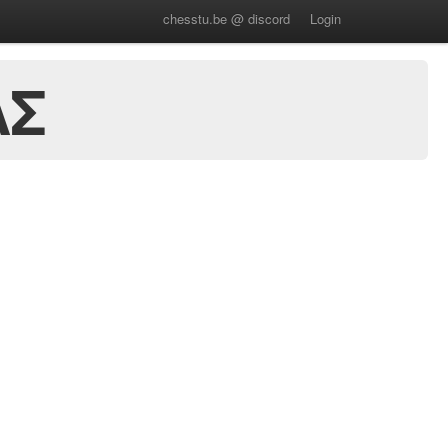
chesstu.be @ discord
Login
ΑΣ