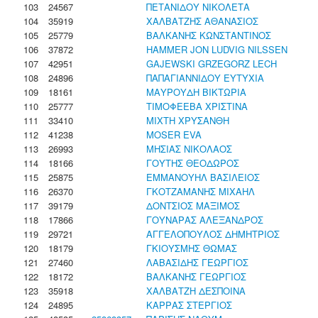
103
24567
ΠΕΤΑΝΙΔΟΥ ΝΙΚΟΛΕΤΑ
104
35919
ΧΑΛΒΑΤΖΗΣ ΑΘΑΝΑΣΙΟΣ
105
25779
ΒΑΛΚΑΝΗΣ ΚΩΝΣΤΑΝΤΙΝΟΣ
106
37872
HAMMER JON LUDVIG NILSSEN
107
42951
GAJEWSKI GRZEGORZ LECH
108
24896
ΠΑΠΑΓΙΑΝΝΙΔΟΥ ΕΥΤΥΧΙΑ
109
18161
ΜΑΥΡΟΥΔΗ ΒΙΚΤΩΡΙΑ
110
25777
ΤΙΜΟΦΕΕΒΑ ΧΡΙΣΤΙΝΑ
111
33410
ΜΙΧΤΗ ΧΡΥΣΑΝΘΗ
112
41238
MOSER EVA
113
26993
ΜΗΣΙΑΣ ΝΙΚΟΛΑΟΣ
114
18166
ΓΟΥΤΗΣ ΘΕΟΔΩΡΟΣ
115
25875
ΕΜΜΑΝΟΥΗΛ ΒΑΣΙΛΕΙΟΣ
116
26370
ΓΚΟΤΖΑΜΑΝΗΣ ΜΙΧΑΗΛ
117
39179
ΔΟΝΤΣΙΟΣ ΜΑΞΙΜΟΣ
118
17866
ΓΟΥΝΑΡΑΣ ΑΛΕΞΑΝΔΡΟΣ
119
29721
ΑΓΓΕΛΟΠΟΥΛΟΣ ΔΗΜΗΤΡΙΟΣ
120
18179
ΓΚΙΟΥΣΜΗΣ ΘΩΜΑΣ
121
27460
ΛΑΒΑΣΙΔΗΣ ΓΕΩΡΓΙΟΣ
122
18172
ΒΑΛΚΑΝΗΣ ΓΕΩΡΓΙΟΣ
123
35918
ΧΑΛΒΑΤΖΗ ΔΕΣΠΟΙΝΑ
124
24895
ΚΑΡΡΑΣ ΣΤΕΡΓΙΟΣ