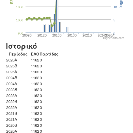
Παρτίδες
ΕΛΟ
1050
10
1000
5
950
0
2009B
2012B
2015B
2018B
2021B
2024B
2026A
Highcharts.com
Ιστορικό
Περίοδος
ΕΛΟ
Παρτίδες
2026A
1162
0
2025B
1162
0
2025A
1162
0
2024B
1162
0
2024A
1162
0
2023B
1162
0
2023Α
1162
0
2022B
1162
0
2022A
1162
0
2021B
1162
0
2021A
1162
0
2020B
1162
0
2020A
1162
0