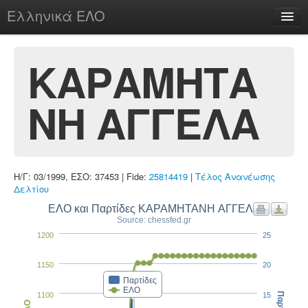
Ελληνικά ΕΛΟ
Περί
ΚΑΡΑΜΗΤΑ
ΝΗ ΑΓΓΕΛΑ
chesstu.be @ discord
Login
Η/Γ: 03/1999, ΕΣΟ: 37453 | Fide:
25814419
|
Τέλος Ανανέωσης
Δελτίου
ΕΛΟ και Παρτίδες ΚΑΡΑΜΗΤΑΝΗ ΑΓΓΕΛΑ
Source: chessfed.gr
1200
25
1150
20
Παρτίδες
ΕΛΟ
1100
15