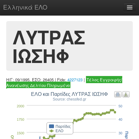
Ελληνικά ΕΛΟ
Περί
ΛΥΤΡΑΣ
ΙΩΣΗΦ
chesstu.be @ discord
Login
Η/Γ: 09/1995, ΕΣΟ: 26405 | Fide:
4227123
|
Τέλος Εγγραφής/
Ανανέωσης Δελτίου Πληρωμένο
ΕΛΟ και Παρτίδες ΛΥΤΡΑΣ ΙΩΣΗΦ
Source: chessfed.gr
2000
50
1750
40
Παρτίδες
ΕΛΟ
1500
30