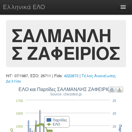
Ελληνικά ΕΛΟ
Περί
ΣΑΛΜΑΝΛΗ
Σ ΖΑΦΕΙΡΙΟΣ
chesstu.be @ discord
Login
Η/Γ: 07/1987, ΕΣΟ: 26711 | Fide:
4222873
|
Τέλος Ανανέωσης
Δελτίου
ΕΛΟ και Παρτίδες ΣΑΛΜΑΝΛΗΣ ΖΑΦΕΙΡΙΟΣ
Source: chessfed.gr
1700
25
1600
20
Παρτίδες
ΕΛΟ
1500
15