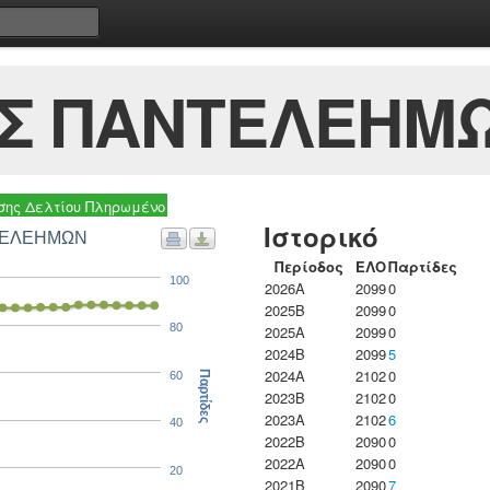
Σ ΠΑΝΤΕΛΕΗΜ
ης Δελτίου Πληρωμένο
Ιστορικό
ΝΤΕΛΕΗΜΩΝ
Περίοδος
ΕΛΟ
Παρτίδες
100
2026A
2099
0
2025B
2099
0
80
2025A
2099
0
2024B
2099
5
2024A
2102
0
60
Παρτίδες
2023B
2102
0
2023Α
2102
6
40
2022B
2090
0
2022A
2090
0
20
2021B
2090
7