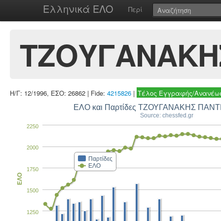
Ελληνικά ΕΛΟ
Περί
ΤΖΟΥΓΑΝΑΚΗ
Η/Γ: 12/1996, ΕΣΟ: 26862 | Fide:
4215826
|
Τέλος Εγγραφής/Ανανέωσ
ΕΛΟ και Παρτίδες ΤΖΟΥΓΑΝΑΚΗΣ ΠΑ
Source: chessfed.gr
2250
2000
Παρτίδες
ΕΛΟ
1750
ΕΛΟ
1500
1250