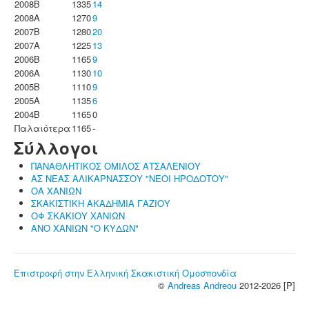
2008B
1335
14
2008A
1270
9
2007B
1280
20
2007A
1225
13
2006B
1165
9
2006A
1130
10
2005B
1110
9
2005A
1135
6
2004B
1165
0
Παλαιότερα
1165
-
Σύλλογοι
ΠΑΝΑΘΛΗΤΙΚΟΣ ΟΜΙΛΟΣ ΑΤΣΑΛΕΝΙΟΥ
ΑΣ ΝΕΑΣ ΑΛΙΚΑΡΝΑΣΣΟΥ "ΝΕΟΙ ΗΡΟΔΟΤΟΥ"
ΟΑ ΧΑΝΙΩΝ
ΣΚΑΚΙΣΤΙΚΗ ΑΚΑΔΗΜΙΑ ΓΑΖΙΟΥ
ΟΦ ΣΚΑΚΙΟΥ ΧΑΝΙΩΝ
ΑΝΟ ΧΑΝΙΩΝ "Ο ΚΥΔΩΝ"
Επιστροφή στην Ελληνική Σκακιστική Ομοσπονδία
©
Andreas Andreou
2012-2026 [P]