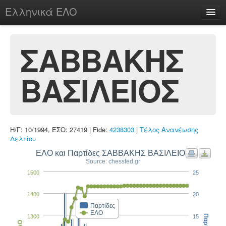
Ελληνικά ΕΛΟ
Περί
ΣΑΒΒΑΚΗΣ
ΒΑΣΙΛΕΙΟΣ
chesstu.be @ discord
Login
Η/Γ: 10/1994, ΕΣΟ: 27419 | Fide:
4238303
|
Τέλος Ανανέωσης
Δελτίου
ΕΛΟ και Παρτίδες ΣΑΒΒΑΚΗΣ ΒΑΣΙΛΕΙΟΣ
Source: chessfed.gr
1500
25
1400
20
Παρτίδες
ΕΛΟ
1300
15