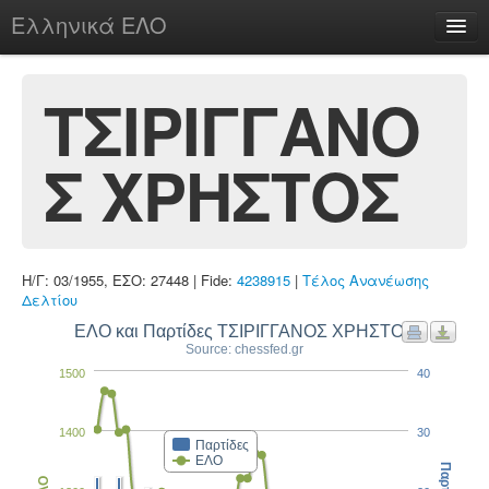
Ελληνικά ΕΛΟ
Περί
ΤΣΙΡΙΓΓΑΝΟ
Σ ΧΡΗΣΤΟΣ
chesstu.be @ discord
Login
Η/Γ: 03/1955, ΕΣΟ: 27448 | Fide:
4238915
|
Τέλος Ανανέωσης
Δελτίου
ΕΛΟ και Παρτίδες ΤΣΙΡΙΓΓΑΝΟΣ ΧΡΗΣΤΟΣ
Source: chessfed.gr
1500
40
1400
30
Παρτίδες
ΕΛΟ