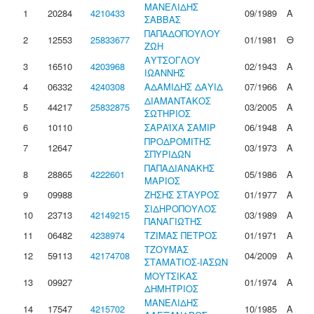
ΜΑΝΕΛΙΔΗΣ
1
20284
4210433
09/1989
Α
ΣΑΒΒΑΣ
ΠΑΠΑΔΟΠΟΥΛΟΥ
2
12553
25833677
01/1981
Θ
ΖΩΗ
ΑΥΤΣΟΓΛΟΥ
3
16510
4203968
02/1943
Α
ΙΩΑΝΝΗΣ
4
06332
4240308
ΑΔΑΜΙΔΗΣ ΔΑΥΙΔ
07/1966
Α
ΔΙΑΜΑΝΤΑΚΟΣ
5
44217
25832875
03/2005
Α
ΣΩΤΗΡΙΟΣ
6
10110
ΣΑΡΑΪΧΑ ΣΑΜΙΡ
06/1948
Α
ΠΡΟΔΡΟΜΙΤΗΣ
7
12647
03/1973
Α
ΣΠΥΡΙΔΩΝ
ΠΑΠΑΔΙΑΝΑΚΗΣ
8
28865
4222601
05/1986
Α
ΜΑΡΙΟΣ
9
09988
ΖΗΣΗΣ ΣΤΑΥΡΟΣ
01/1977
Α
ΣΙΔΗΡΟΠΟΥΛΟΣ
10
23713
42149215
03/1989
Α
ΠΑΝΑΓΙΩΤΗΣ
11
06482
4238974
ΤΖΙΜΑΣ ΠΕΤΡΟΣ
01/1971
Α
ΤΖΟΥΜΑΣ
12
59113
42174708
04/2009
Α
ΣΤΑΜΑΤΙΟΣ-ΙΑΣΩΝ
ΜΟΥΤΣΙΚΑΣ
13
09927
01/1974
Α
ΔΗΜΗΤΡΙΟΣ
ΜΑΝΕΛΙΔΗΣ
14
17547
4215702
10/1985
Α