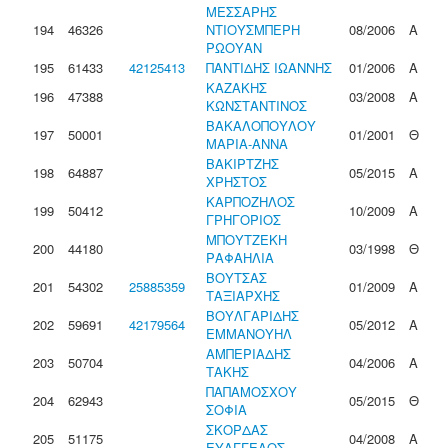
ΜΕΣΣΑΡΗΣ
194
46326
ΝΤΙΟΥΣΜΠΕΡΗ
08/2006
Α
ΡΩΟΥΑΝ
195
61433
42125413
ΠΑΝΤΙΔΗΣ ΙΩΑΝΝΗΣ
01/2006
Α
ΚΑΖΑΚΗΣ
196
47388
03/2008
Α
ΚΩΝΣΤΑΝΤΙΝΟΣ
ΒΑΚΑΛOΠΟΥΛΟΥ
197
50001
01/2001
Θ
ΜΑΡΙΑ-ΑΝΝΑ
ΒΑΚΙΡΤΖΗΣ
198
64887
05/2015
Α
ΧΡΗΣΤΟΣ
ΚΑΡΠΟΖΗΛΟΣ
199
50412
10/2009
Α
ΓΡΗΓΟΡΙΟΣ
ΜΠΟΥΤΖΕΚΗ
200
44180
03/1998
Θ
ΡΑΦΑΗΛΙΑ
ΒΟΥΤΣΑΣ
201
54302
25885359
01/2009
Α
ΤΑΞΙΑΡΧΗΣ
ΒΟΥΛΓΑΡΙΔΗΣ
202
59691
42179564
05/2012
Α
ΕΜΜΑΝΟΥΗΛ
ΑΜΠΕΡΙΑΔΗΣ
203
50704
04/2006
Α
ΤΑΚΗΣ
ΠΑΠΑΜΟΣΧΟΥ
204
62943
05/2015
Θ
ΣΟΦΙΑ
ΣΚΟΡΔΑΣ
205
51175
04/2008
Α
ΕΥΑΓΓΕΛΟΣ