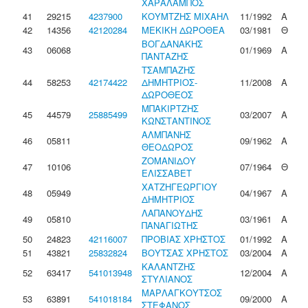
ΧΑΡΑΛΑΜΠΟΣ
41
29215
4237900
ΚΟΥΜΤΖΗΣ ΜΙΧΑΗΛ
11/1992
Α
42
14356
42120284
ΜΕΚΙΚΗ ΔΩΡΟΘΕΑ
03/1981
Θ
ΒΟΓΔΑΝΑΚΗΣ
43
06068
01/1969
Α
ΠΑΝΤΑΖΗΣ
ΤΣΑΜΠΑΖΗΣ
44
58253
42174422
ΔΗΜΗΤΡΙΟΣ-
11/2008
Α
ΔΩΡΟΘΕΟΣ
ΜΠΑΚΙΡΤΖΗΣ
45
44579
25885499
03/2007
Α
ΚΩΝΣΤΑΝΤΙΝΟΣ
ΑΛΜΠΑΝΗΣ
46
05811
09/1962
Α
ΘΕΟΔΩΡΟΣ
ΖΟΜΑΝΙΔΟΥ
47
10106
07/1964
Θ
ΕΛΙΣΣΑΒΕΤ
ΧΑΤΖΗΓΕΩΡΓΙΟΥ
48
05949
04/1967
Α
ΔΗΜΗΤΡΙΟΣ
ΛΑΠΑΝΟΥΔΗΣ
49
05810
03/1961
Α
ΠΑΝΑΓΙΩΤΗΣ
50
24823
42116007
ΠΡΟΒΙΑΣ ΧΡΗΣΤΟΣ
01/1992
Α
51
43821
25832824
ΒΟΥΤΣΑΣ ΧΡΗΣΤΟΣ
03/2004
Α
ΚΑΛΑΝΤΖΗΣ
52
63417
541013948
12/2004
Α
ΣΤΥΛΙΑΝΟΣ
ΜΑΡΛΑΓΚΟΥΤΣΟΣ
53
63891
541018184
09/2000
Α
ΣΤΕΦΑΝΟΣ