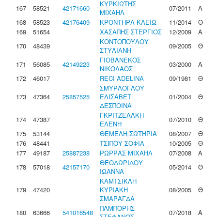
ΚΥΡΚΙΩΤΗΣ
167
58521
42171660
07/2011
Α
ΜΙΧΑΗΛ
168
58523
42176409
ΚΡΟΝΤΗΡΑ ΚΛΕΙΩ
11/2014
Θ
169
51654
ΧΑΣΑΠΗΣ ΣΤΕΡΓΙΟΣ
12/2009
Α
ΚΟΝΤΟΠΟΥΛΟΥ
170
48439
09/2005
Θ
ΣΤΥΛΙΑΝΗ
ΓΙΟΒΑΝΕΚΟΣ
171
56085
42149223
03/2000
Α
ΝΙΚΟΛΑΟΣ
172
46017
RECI ADELINA
09/1981
Θ
ΣΜΥΡΛΟΓΛΟΥ
173
47364
25857525
ΕΛΙΣΑΒΕΤ
01/2004
Θ
ΔΕΣΠΟΙΝΑ
ΓΚΡΙΤΖΕΛΑΚΗ
174
47387
07/2010
Θ
ΕΛΕΝΗ
175
53144
ΘΕΜΕΛΗ ΣΩΤΗΡΙΑ
08/2007
Θ
176
48441
ΤΣΙΠΟΥ ΣΟΦΙΑ
10/2005
Θ
177
49187
25887238
ΡΩΡΡΑΣ ΜΙΧΑΗΛ
07/2008
Α
ΘΕΟΔΩΡΙΔΟΥ
178
57018
42157170
05/2014
Θ
ΙΩΑΝΝΑ
ΚΑΜΤΣΙΚΛΗ
179
47420
ΚΥΡΙΑΚΗ
08/2005
Θ
ΣΜΑΡΑΓΔΑ
ΠΑΜΠΟΡΗΣ
180
63666
541016548
07/2018
Α
ΣΤΕΦΑΝΟΣ