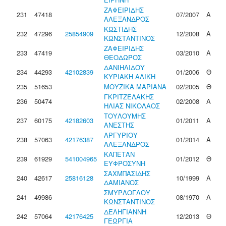
ΖΑΦΕΙΡΙΔΗΣ
231
47418
07/2007
Α
ΑΛΕΞΑΝΔΡΟΣ
ΚΩΣΤΙΔΗΣ
232
47296
25854909
12/2008
Α
ΚΩΝΣΤΑΝΤΙΝΟΣ
ΖΑΦΕΙΡΙΔΗΣ
233
47419
03/2010
Α
ΘΕΟΔΩΡΟΣ
ΔΑΝΙΗΛΙΔΟΥ
234
44293
42102839
01/2006
Θ
ΚΥΡΙΑΚΗ ΑΛΙΚΗ
235
51653
ΜΟΥΖΙΚΑ ΜΑΡΙΑΝΑ
02/2005
Θ
ΓΚΡΙΤΖΕΛΑΚΗΣ
236
50474
02/2008
Α
ΗΛΙΑΣ ΝΙΚΟΛΑΟΣ
ΤΟΥΛΟΥΜΗΣ
237
60175
42182603
01/2011
Α
ΑΝΕΣΤΗΣ
ΑΡΓΥΡΙΟΥ
238
57063
42176387
01/2014
Α
ΑΛΕΞΑΝΔΡΟΣ
ΚΑΠΕΤΑΝ
239
61929
541004965
01/2012
Θ
ΕΥΦΡΟΣΥΝΗ
ΣΑΧΜΠΑΣΙΔΗΣ
240
42617
25816128
10/1999
Α
ΔΑΜΙΑΝΟΣ
ΣΜΥΡΛΟΓΛΟΥ
241
49986
08/1970
Α
ΚΩΝΣΤΑΝΤΙΝΟΣ
ΔΕΛΗΓΙΑΝΝΗ
242
57064
42176425
12/2013
Θ
ΓΕΩΡΓΙΑ