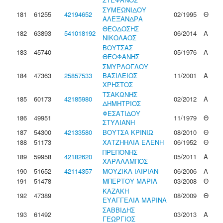
ΣΥΜΕΩΝΙΔΟΥ
181
61255
42194652
02/1995
Θ
ΑΛΕΞΑΝΔΡΑ
ΘΕΟΔΟΣΗΣ
182
63893
541018192
06/2014
Α
ΝΙΚΟΛΑΟΣ
ΒΟΥΤΣΑΣ
183
45740
05/1976
Α
ΘΕΟΦΑΝΗΣ
ΣΜΥΡΛΟΓΛΟΥ
184
47363
25857533
ΒΑΣΙΛΕΙΟΣ
11/2001
Α
ΧΡΗΣΤΟΣ
ΤΣΑΚΩΝΗΣ
185
60173
42185980
02/2012
Α
ΔΗΜΗΤΡΙΟΣ
ΦΕΣΑΤΙΔΟΥ
186
49951
11/1979
Θ
ΣΤΥΛΙΑΝΗ
187
54300
42133580
ΒΟΥΤΣΑ ΚΡΙΝΙΩ
08/2010
Θ
188
51173
ΧΑΤΖΗΗΛΙΑ ΕΛΕΝΗ
06/1952
Θ
ΠΡΕΠΟΝΗΣ
189
59958
42182620
05/2011
Α
ΧΑΡΑΛΑΜΠΟΣ
190
51652
42114357
ΜΟΥΖΙΚΑ ΙΛΙΡΙΑΝ
06/2006
Α
191
51478
ΜΠΕΡΤΟΥ ΜΑΡΙΑ
03/2008
Θ
ΚΑΖΑΚΗ
192
47389
08/2009
Θ
ΕΥΑΓΓΕΛΙΑ ΜΑΡΙΝΑ
ΣΑΒΒΙΔΗΣ
193
61492
03/2013
Α
ΓΕΩΡΓΙΟΣ