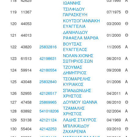
118
42625
03/1995
Α
ΙΩΑΝΝΗΣ
ΤΣΙΛΦΙΔΟΥ
119
11367
07/1975
Θ
ΠΑΡΑΣΚΕΥΗ
ΚΟΥΤΣΟΓΙΑΝΝΑΚΗ
120
44053
03/2000
Θ
ΕΥΑΓΓΕΛΙΑ
ΔΑΝΙΗΛΙΔΟΥ
121
44013
01/2000
Θ
ΡΑΦΑΕΛΑ ΜΑΡΘΑ
ΒΟΥΤΣΑΣ
122
43820
25832816
11/2005
Α
ΕΥΑΓΓΕΛΟΣ
ΝΟΛΑΝ-ΧΙΟΝΗΣ
123
61513
42198631
06/2010
Α
ΣΩΤΗΡΙΟΣ-ΣΩΝ
ΤΖΟΥΜΑΣ
124
59914
42180554
09/2008
Α
ΔΗΜΗΤΡΙΟΣ
ΤΣΟΜΑΡΕΛΗΣ
125
43048
25832840
01/2006
Α
ΚΥΡΙΑΚΟΣ
ΣΠΑΝΔΩΝΙΔΗΣ
126
52955
42126517
04/2011
Α
ΧΡΗΣΤΟΣ
127
47458
25869965
ΔΟΥΜΟΥ ΙΩΑΝΝΑ
06/2010
Θ
ΤΖΑΜΑΛΗΣ
128
63892
541018206
02/2004
Α
ΧΡΗΣΤΟΣ
129
53138
42121124
ΛΑΔΗΣ ΣΤΑΥΡΟΣ
04/1969
Α
ΜΠΙΛΙΚΑΪΔΟΥ
130
55404
42142253
03/2010
Θ
ΖΑΧΑΡΕΝΙΑ