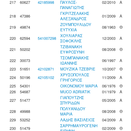
217
60627
42185998
ΠΑΥΛΟΣ-
02/2010
Α
ΠΑΝΑΓΙΩΤΗΣ
ΓΚΡΙΤΖΕΛΑΚΗΣ
218
47386
01/2009
Α
ΑΛΕΞΑΝΔΡΟΣ
ΖΟΥΜΠΟΥΛΙΔΟΥ
219
49874
08/1963
Θ
ΕΥΤΥΧΙΑ
ΧΟΥΛΙΑΡΑΣ
220
62594
541007298
12/2003
Α
ΣΟΦΟΚΛΗΣ
ΤΖΙΒΑΝΑΚΗ
221
50202
08/2008
Θ
ΕΥΦΡΟΣΥΝΗ
ΤΣΟΜΠΑΝΑΚΗΣ
222
30073
06/1997
Α
ΙΩΑΝΝΗΣ
223
51651
42102871
ΜΟΥΖΙΚΑ ΤΖΕΒΡΙΕ
10/2007
Θ
ΧΡΥΣΟΠΟΥΛΟΣ
224
50196
42105102
11/2009
Α
ΓΡΗΓΟΡΙΟΣ
225
54301
ΟΙΚΟΝΟΜΟΥ ΜΑΡΙΑ
06/1976
Θ
226
54687
MUCO ADRIATIK
01/1979
Α
ΓΙΑΠΟΥΤΖΗΣ
227
51477
05/2005
Α
ΣΠΥΡΙΔΩΝ
ΠΟΛΥΑΝΙΔΟΥ
228
49988
08/2008
Θ
ΜΑΡΙΑ
229
53252
ΛΑΔΗΣ ΒΑΣΙΛΕΙΟΣ
04/2009
Α
ΣΑΡΡΗΜΑΥΡΟΓΕΝΗ
230
51479
02/2009
Θ
ΕΙΡΗΝΗ