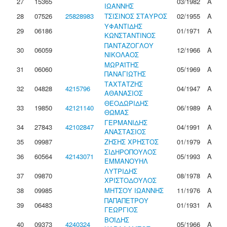
27
15365
03/1982
Α
ΙΩΑΝΝΗΣ
28
07526
25828983
ΤΣΙΣΙΝΟΣ ΣΤΑΥΡΟΣ
02/1955
Α
ΥΦΑΝΤΙΔΗΣ
29
06186
01/1971
Α
ΚΩΝΣΤΑΝΤΙΝΟΣ
ΠΑΝΤΑΖΟΓΛΟΥ
30
06059
12/1966
Α
ΝΙΚΟΛΑΟΣ
ΜΩΡΑΪΤΗΣ
31
06060
05/1969
Α
ΠΑΝΑΓΙΩΤΗΣ
ΤΑΧΤΑΤΖΗΣ
32
04828
4215796
04/1947
Α
ΑΘΑΝΑΣΙΟΣ
ΘΕΟΔΩΡΙΔΗΣ
33
19850
42121140
06/1989
Α
ΘΩΜΑΣ
ΓΕΡΜΑΝΙΔΗΣ
34
27843
42102847
04/1991
Α
ΑΝΑΣΤΑΣΙΟΣ
35
09987
ΖΗΣΗΣ ΧΡΗΣΤΟΣ
01/1979
Α
ΣΙΔΗΡΟΠΟΥΛΟΣ
36
60564
42143071
05/1993
Α
ΕΜΜΑΝΟΥΗΛ
ΛΥΤΡΙΔΗΣ
37
09870
08/1978
Α
ΧΡΙΣΤΟΔΟΥΛΟΣ
38
09985
ΜΗΤΣΟΥ ΙΩΑΝΝΗΣ
11/1976
Α
ΠΑΠΑΠΕΤΡΟΥ
39
06483
01/1931
Α
ΓΕΩΡΓΙΟΣ
ΒΟΪΔΗΣ
40
09373
4240324
05/1966
Α