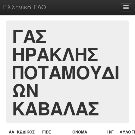
Ελληνικά ΕΛΟ
Περί
ΓΑΣ
ΗΡΑΚΛΗΣ
chesstu.be @ discord
Login
ΠΟΤΑΜΟΥΔΙ
ΩΝ
ΚΑΒΑΛΑΣ
ΑΑ
ΚΩΔΙΚΟΣ
FIDE
ΟΝΟΜΑ
Η/Γ
ΦΥΛΟ
Τ