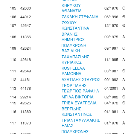
ΚΗΡΥΚΟΥ
105
42630
02/1976
Θ
ΑΘΑΝΑΣΙΑ
106
44012
ΖΑΚΑΚΗ ΣΤΕΦΑΝΙΑ
06/1996
Θ
ΖΩΧΙΟΥ
107
42647
12/1970
Θ
ΚΩΝΣΤΑΝΤΙΝΑ
ΒΡΑΝΗΣ
108
11366
09/1975
Α
ΔΗΜΗΤΡΙΟΣ
ΠΟΛΥΧΡΟΝΗ
109
42624
09/1997
Θ
ΒΑΣΙΛΙΚΗ
ΣΑΧΜΠΑΣΙΔΗΣ
110
42618
11/1995
Α
ΚΥΡΙΑΚΟΣ
KOSHELEVA
111
42649
03/1987
Θ
RAMONNA
112
44181
ΑΣΑΤΙΔΗΣ ΣΤΑΥΡΟΣ
09/1992
Α
ΓΕΩΡΓΙΑΔΗΣ
113
44178
04/2001
Α
ΓΕΩΡΓΙΟΣ ΡΑΦΑΗΛ
114
29214
ΜΠΙΛΑ ΒΙΚΤΟΡΙΑ
02/1982
Θ
115
42626
ΓΡΙΒΑ ΕΥΑΓΓΕΛΙΑ
04/1972
Θ
ΒΕΡΓΙΔΗΣ
116
11369
01/1981
Α
ΚΩΝΣΤΑΝΤΙΝΟΣ
ΤΡΙΑΝΤΑΦΥΛΛΑΚΗΣ
117
11373
01/1978
Α
ΗΛΙΑΣ
ΠΟΛΥΧΡΟΝΗΣ