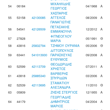
ΜΙΧΑΗΛΙΔΗΣ
54
06184
04/1968
Α
ΓΕΩΡΓΙΟΣ
ΧΑΣΠΑΡΗΣ
55
53158
42130085
ΑΓΓΕΛΟΣ
08/2009
Α
ΠΑΝΑΓΙΩΤΗΣ
ΠΕΤΑΣΑΚΗΣ
56
54541
42126509
12/2012
Α
ΕΜΜΑΝΟΥΗΛ
ΦΙΤΝΕΟΓΛΟΥ
57
27828
05/1991
Θ
ΜΑΡΙΑ
58
43816
25832794
ΤΖΗΜΟΥ ΟΥΡΑΝΙΑ
05/2006
Θ
ΔΙΤΤΟΠΟΥΛΟΣ
59
63441
541013930
ΠΑΡΑΣΚΕΥΑΣ
09/2008
Α
ΕΥΘΥΜΙΟΣ
ΘΕΟΔΩΡΙΔΗΣ
60
52599
42113709
07/2011
Α
ΧΡΗΣΤΟΣ
ΒΑΡΒΕΡΗΣ
61
43818
25885340
03/2006
Α
ΣΠΥΡΙΔΩΝ
ΣΤΑΜΑΤΙΟΥ
62
52539
42113695
11/2010
Θ
ΑΛΕΞΑΝΔΡΑ
63
05809
ΖΗΣΗΣ ΣΤΕΡΓΙΟΣ
12/1955
Α
ΓΕΩΡΓΙΑΔΗΣ
64
44179
ΔΗΜΗΤΡΙΟΣ
04/2004
Α
ΜΑΡΙΟΣ