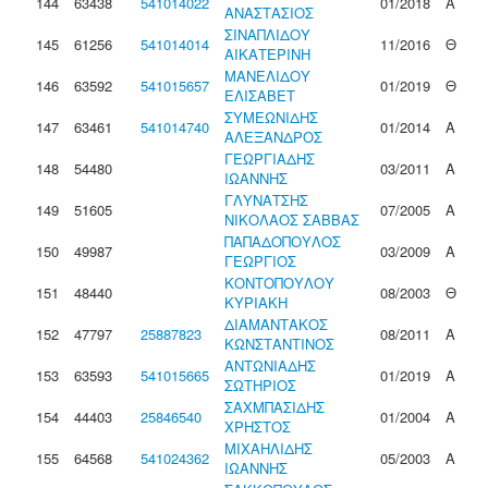
144
63438
541014022
01/2018
Α
ΑΝΑΣΤΑΣΙΟΣ
ΣΙΝΑΠΛΙΔΟΥ
145
61256
541014014
11/2016
Θ
ΑΙΚΑΤΕΡΙΝΗ
ΜΑΝΕΛΙΔΟΥ
146
63592
541015657
01/2019
Θ
ΕΛΙΣΑΒΕΤ
ΣΥΜΕΩΝΙΔΗΣ
147
63461
541014740
01/2014
Α
ΑΛΕΞΑΝΔΡΟΣ
ΓΕΩΡΓΙΑΔΗΣ
148
54480
03/2011
Α
ΙΩΑΝΝΗΣ
ΓΛΥΝΑΤΣΗΣ
149
51605
07/2005
Α
ΝΙΚΟΛΑΟΣ ΣΑΒΒΑΣ
ΠΑΠΑΔΟΠΟΥΛΟΣ
150
49987
03/2009
Α
ΓΕΩΡΓΙΟΣ
ΚΟΝΤΟΠΟΥΛΟΥ
151
48440
08/2003
Θ
ΚΥΡΙΑΚΗ
ΔΙΑΜΑΝΤΑΚΟΣ
152
47797
25887823
08/2011
Α
ΚΩΝΣΤΑΝΤΙΝΟΣ
ΑΝΤΩΝΙΑΔΗΣ
153
63593
541015665
01/2019
Α
ΣΩΤΗΡΙΟΣ
ΣΑΧΜΠΑΣΙΔΗΣ
154
44403
25846540
01/2004
Α
ΧΡΗΣΤΟΣ
ΜΙΧΑΗΛΙΔΗΣ
155
64568
541024362
05/2003
Α
ΙΩΑΝΝΗΣ