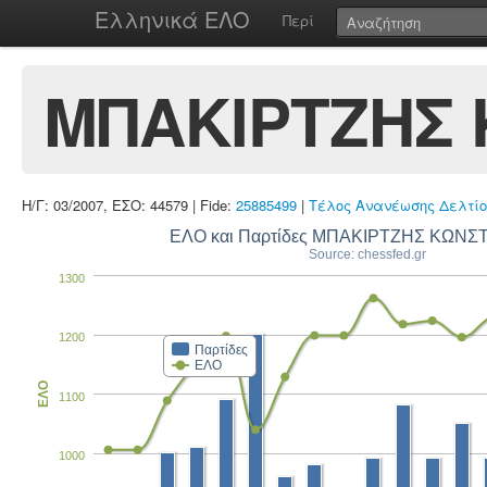
Ελληνικά ΕΛΟ
Περί
ΜΠΑΚΙΡΤΖΗΣ
Η/Γ: 03/2007, ΕΣΟ: 44579 | Fide:
25885499
|
Τέλος Ανανέωσης Δελτίο
ΕΛΟ και Παρτίδες ΜΠΑΚΙΡΤΖΗΣ ΚΩΝΣ
Source: chessfed.gr
1300
1200
Παρτίδες
ΕΛΟ
ΕΛΟ
1100
1000