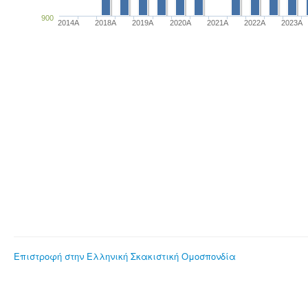
900
2014A
2018A
2019A
2020A
2021A
2022A
2023Α
Επιστροφή στην Ελληνική Σκακιστική Ομοσπονδία