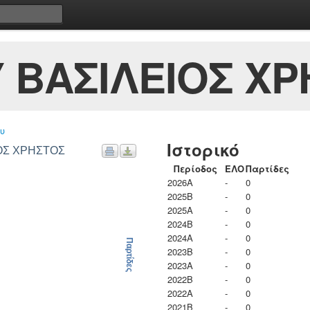
ΒΑΣΙΛΕΙΟΣ ΧΡ
υ
Ιστορικό
ΙΟΣ ΧΡΗΣΤΟΣ
Περίοδος
ΕΛΟ
Παρτίδες
2026A
-
0
2025B
-
0
2025A
-
0
2024B
-
0
2024A
-
0
Παρτίδες
2023B
-
0
2023Α
-
0
2022B
-
0
2022A
-
0
2021B
-
0