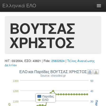
Ελληνικά ΕΛΟ
Περί
ΒΟΥΤΣΑΣ
ΧΡΗΣΤΟΣ
chesstu.be @ discord
Login
Η/Γ: 03/2004, ΕΣΟ: 43821 | Fide:
25832824
|
Τέλος Ανανέωσης
Δελτίου
ΕΛΟ και Παρτίδες ΒΟΥΤΣΑΣ ΧΡΗΣΤΟΣ
Source: chessfed.gr
1300
50
1200
40
Παρτίδες
ΕΛΟ
1100
30