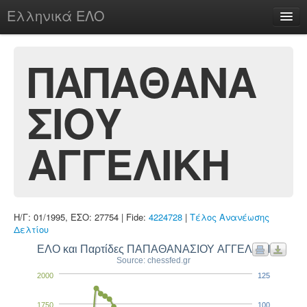
Ελληνικά ΕΛΟ
Περί
ΠΑΠΑΘΑΝΑ
ΣΙΟΥ
chesstu.be @ discord
Login
ΑΓΓΕΛΙΚΗ
Η/Γ: 01/1995, ΕΣΟ: 27754 | Fide:
4224728
|
Τέλος Ανανέωσης
Δελτίου
ΕΛΟ και Παρτίδες ΠΑΠΑΘΑΝΑΣΙΟΥ ΑΓΓΕΛΙΚΗ
Source: chessfed.gr
2000
125
1750
100