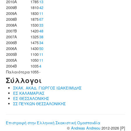
2010A
1785
13
2009B
1810
42
2009A
1830
11
2008B
1875
67
2008A
1530
33
2007B
1420
48
2007A
1325
38
2006B
1475
34
2006A
1430
50
2005B
1100
11
2005A
1050
11
2004B
1035
4
Παλαιότερα
1055
-
Σύλλογοι
ΣΚΑΚ. ΑΚΑΔ. ΓΙΩΡΓΟΣ ΙΩΑΚΕΙΜΙΔΗΣ
ΕΣ ΚΑΛΑΜΑΡΙΑΣ
ΕΣ ΘΕΣΣΑΛΟΝΙΚΗΣ
ΣΣ ΠΕΥΚΩΝ ΘΕΣΣΑΛΟΝΙΚΗΣ
Επιστροφή στην Ελληνική Σκακιστική Ομοσπονδία
©
Andreas Andreou
2012-2026 [P]