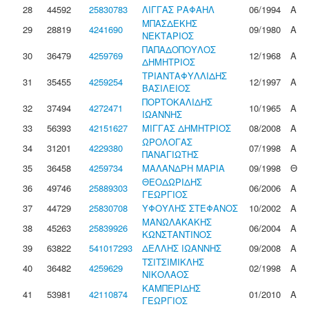
28
44592
25830783
ΛΙΓΓΑΣ ΡΑΦΑΗΛ
06/1994
Α
ΜΠΑΣΔΕΚΗΣ
29
28819
4241690
09/1980
Α
ΝΕΚΤΑΡΙΟΣ
ΠΑΠΑΔΟΠΟΥΛΟΣ
30
36479
4259769
12/1968
Α
ΔΗΜΗΤΡΙΟΣ
ΤΡΙΑΝΤΑΦΥΛΛΙΔΗΣ
31
35455
4259254
12/1997
Α
ΒΑΣΙΛΕΙΟΣ
ΠΟΡΤΟΚΑΛΙΔΗΣ
32
37494
4272471
10/1965
Α
ΙΩΑΝΝΗΣ
33
56393
42151627
ΜΙΓΓΑΣ ΔΗΜΗΤΡΙΟΣ
08/2008
Α
ΩΡΟΛΟΓΑΣ
34
31201
4229380
07/1998
Α
ΠΑΝΑΓΙΩΤΗΣ
35
36458
4259734
ΜΑΛΑΝΔΡΗ ΜΑΡΙΑ
09/1998
Θ
ΘΕΟΔΩΡΙΔΗΣ
36
49746
25889303
06/2006
Α
ΓΕΩΡΓΙΟΣ
37
44729
25830708
ΥΦΟΥΛΗΣ ΣΤΕΦΑΝΟΣ
10/2002
Α
ΜΑΝΩΛΑΚΑΚΗΣ
38
45263
25839926
06/2004
Α
ΚΩΝΣΤΑΝΤΙΝΟΣ
39
63822
541017293
ΔΕΛΛΗΣ ΙΩΑΝΝΗΣ
09/2008
Α
ΤΣΙΤΣΙΜΙΚΛΗΣ
40
36482
4259629
02/1998
Α
ΝΙΚΟΛΑΟΣ
ΚΑΜΠΕΡΙΔΗΣ
41
53981
42110874
01/2010
Α
ΓΕΩΡΓΙΟΣ