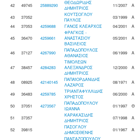
ΘΕΟΔΩΡΙΔΗΣ
42
49745
25889290
11/2007
Α
ΔΗΜΗΤΡΙΟΣ
ΚΟΥΤΣΟΓΛΟΥ
43
37052
03/1999
Α
ΠΑΥΛΟΣ
44
37053
4259688
ΓΑΝΟΣ ΚΛΕΑΡΧΟΣ
04/2001
Α
ΦΡΑΓΚΟΣ -
45
36470
4259661
ΑΝΑΣΤΑΣΙΟΥ
05/2001
Α
ΒΑΣΙΛΕΙΟΣ
ΠΑΠΑΔΟΠΟΥΛΟΣ
46
37127
4267990
06/1999
Α
ΑΘΑΝΑΣΙΟΣ
ΤΙΜΟΛΕΩΝ
47
38457
4284283
ΑΛΕΞΑΝΔΡΟΣ
12/2000
Α
ΔΗΜΗΤΡΙΟΣ
ΠΑΠΑΪΟΡΔΑΝΙΔΗΣ
48
08925
42140145
08/1971
Α
ΛΑΖΑΡΟΣ
ΤΡΙΑΝΤΑΦΥΛΛΙΔΗΣ
49
36483
4259785
06/2000
Α
ΧΡΗΣΤΟΣ
ΠΑΠΑΔΟΠΟΥΛΟΥ
50
37051
4273567
01/1997
Θ
ΙΩΑΝΝΑ
ΚΑΡΑΚΑΣΙΔΗΣ
51
37357
07/1998
Α
ΔΗΜΗΤΡΙΟΣ
ΠΑΣΟΓΛΟΥ
52
39815
01/1967
Α
ΔΗΜΟΣΘΕΝΗΣ
ΠΑΝΤΑΖΟΠΟΥΛΟΥ