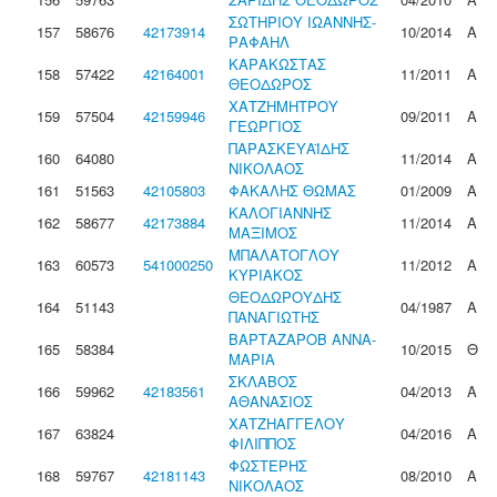
ΣΩΤΗΡΙΟΥ ΙΩΑΝΝΗΣ-
157
58676
42173914
10/2014
Α
ΡΑΦΑΗΛ
ΚΑΡΑΚΩΣΤΑΣ
158
57422
42164001
11/2011
Α
ΘΕΟΔΩΡΟΣ
ΧΑΤΖΗΜΗΤΡΟΥ
159
57504
42159946
09/2011
Α
ΓΕΩΡΓΙΟΣ
ΠΑΡΑΣΚΕΥΑΪΔΗΣ
160
64080
11/2014
Α
ΝΙΚΟΛΑΟΣ
161
51563
42105803
ΦΑΚΑΛΗΣ ΘΩΜΑΣ
01/2009
Α
ΚΑΛΟΓΙΑΝΝΗΣ
162
58677
42173884
11/2014
Α
ΜΑΞΙΜΟΣ
ΜΠΑΛΑΤΟΓΛΟΥ
163
60573
541000250
11/2012
Α
ΚΥΡΙΑΚΟΣ
ΘΕΟΔΩΡΟΥΔΗΣ
164
51143
04/1987
Α
ΠΑΝΑΓΙΩΤΗΣ
ΒΑΡΤΑΖΑΡΟΒ ΑΝΝΑ-
165
58384
10/2015
Θ
ΜΑΡΙΑ
ΣΚΛΑΒΟΣ
166
59962
42183561
04/2013
Α
ΑΘΑΝΑΣΙΟΣ
ΧΑΤΖΗΑΓΓΕΛΟΥ
167
63824
04/2016
Α
ΦΙΛΙΠΠΟΣ
ΦΩΣΤΕΡΗΣ
168
59767
42181143
08/2010
Α
ΝΙΚΟΛΑΟΣ