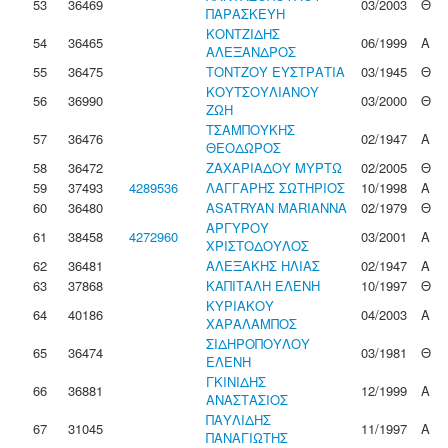
53
36469
03/2003
Θ
ΠΑΡΑΣΚΕΥΗ
ΚΟΝΤΖΙΔΗΣ
54
36465
06/1999
Α
ΑΛΕΞΑΝΔΡΟΣ
55
36475
ΤΟΝΤΖΟΥ ΕΥΣΤΡΑΤΙΑ
03/1945
Θ
ΚΟΥΤΣΟΥΛΙΑΝΟΥ
56
36990
03/2000
Θ
ΖΩΗ
ΤΣΑΜΠΟΥΚΗΣ
57
36476
02/1947
Α
ΘΕΟΔΩΡΟΣ
58
36472
ΖΑΧΑΡΙΑΔΟΥ ΜΥΡΤΩ
02/2005
Θ
59
37493
4289536
ΛΑΓΓΑΡΗΣ ΣΩΤΗΡΙΟΣ
10/1998
Α
60
36480
ASATRYAN MARIANNA
02/1979
Θ
ΑΡΓΥΡΟΥ
61
38458
4272960
03/2001
Α
ΧΡΙΣΤΟΔΟΥΛΟΣ
62
36481
ΑΛΕΞΑΚΗΣ ΗΛΙΑΣ
02/1947
Α
63
37868
ΚΑΠΙΤΑΛΗ ΕΛΕΝΗ
10/1997
Θ
ΚΥΡΙΑΚΟΥ
64
40186
04/2003
Α
ΧΑΡΑΛΑΜΠΟΣ
ΣΙΔΗΡΟΠΟΥΛΟΥ
65
36474
03/1981
Θ
ΕΛΕΝΗ
ΓΚΙΝΙΔΗΣ
66
36881
12/1999
Α
ΑΝΑΣΤΑΣΙΟΣ
ΠΑΥΛΙΔΗΣ
67
31045
11/1997
Α
ΠΑΝΑΓΙΩΤΗΣ