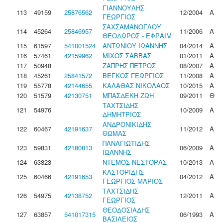
ΓΙΑΝΝΟΥΛΗΣ
113
49159
25876562
12/2004
Α
ΓΕΩΡΓΙΟΣ
ΣΑΧΣΑΜΑΝΟΓΛΟΥ
114
45264
25846957
11/2006
Α
ΘΕΟΔΩΡΟΣ - ΕΦΡΑΙΜ
115
61597
541001524
ΑΝΤΩΝΙΟΥ ΙΩΑΝΝΗΣ
04/2014
Α
116
57461
42159962
ΜΙΧΟΣ ΣΑΒΒΑΣ
01/2011
Α
117
50948
ΖΑΠΡΗΣ ΠΕΤΡΟΣ
08/2007
Α
118
45261
25841572
ΒΕΓΚΟΣ ΓΕΩΡΓΙΟΣ
11/2008
Α
119
55778
42144655
ΚΑΛΑΘΑΣ ΝΙΚΟΛΑΟΣ
10/2015
Α
120
51579
42130751
ΜΠΑΣΔΕΚΗ ΖΩΗ
09/2011
Θ
ΤΑΧΤΣΙΔΗΣ
121
54976
10/2009
Α
ΔΗΜΗΤΡΙΟΣ
ΑΝΔΡΟΝΙΚΙΔΗΣ
122
60467
42191637
11/2012
Α
ΘΩΜΑΣ
ΠΑΝΑΓΙΩΤΙΔΗΣ
123
59831
42180813
06/2009
Α
ΙΩΑΝΝΗΣ
124
63823
ΝΤΕΜΟΣ ΝΕΣΤΟΡΑΣ
10/2013
Α
ΚΑΣΤΟΡΙΔΗΣ
125
60466
42191653
04/2012
Α
ΓΕΩΡΓΙΟΣ-ΜΑΡΙΟΣ
ΤΑΧΤΣΙΔΗΣ
126
54975
42138752
12/2011
Α
ΓΕΩΡΓΙΟΣ
ΘΕΟΔΟΣΙΑΔΗΣ
127
63857
541017315
06/1993
Α
ΒΑΣΙΛΕΙΟΣ