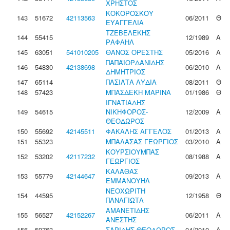
ΧΡΗΣΤΟΣ
ΚΟΚΟΡΟΣΚΟΥ
143
51672
42113563
06/2011
Θ
ΕΥΑΓΓΕΛΙΑ
ΤΖΕΒΕΛΕΚΗΣ
144
55415
12/1989
Α
ΡΑΦΑΗΛ
145
63051
541010205
ΘΑΝΟΣ ΟΡΕΣΤΗΣ
05/2016
Α
ΠΑΠΑΪΟΡΔΑΝΙΔΗΣ
146
54830
42138698
06/2010
Α
ΔΗΜΗΤΡΙΟΣ
147
65114
ΠΑΣΙΑΤΑ ΛΥΔΙΑ
08/2011
Θ
148
57423
ΜΠΑΣΔΕΚΗ ΜΑΡΙΝΑ
01/1986
Θ
ΙΓΝΑΤΙΑΔΗΣ
149
54615
ΝΙΚΗΦΟΡΟΣ-
12/2009
Α
ΘΕΟΔΩΡΟΣ
150
55692
42145511
ΦΑΚΑΛΗΣ ΑΓΓΕΛΟΣ
01/2013
Α
151
55323
ΜΠΑΛΑΣΑΣ ΓΕΩΡΓΙΟΣ
03/2010
Α
ΚΟΥΡΣΙΟΥΜΠΑΣ
152
53202
42117232
08/1988
Α
ΓΕΩΡΓΙΟΣ
ΚΑΛΑΘΑΣ
153
55779
42144647
09/2013
Α
ΕΜΜΑΝΟΥΗΛ
ΝΕΟΧΩΡΙΤΗ
154
44595
12/1958
Θ
ΠΑΝΑΓΙΩΤΑ
ΑΜΑΝΕΤΙΔΗΣ
155
56527
42152267
06/2011
Α
ΑΝΕΣΤΗΣ
156
59763
ΣΑΡΙΔΗΣ ΘΕΟΔΩΡΟΣ
04/2010
Α