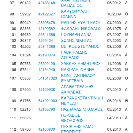
97
60132
42188148
06/2012
Α
ΒΑΣΙΛΕΙΟΣ
ΚΑΡΥΟΦΥΛΛΗ
98
52932
42122627
10/2009
Θ
ΙΩΑΝΝΑ
99
50949
25895478
ΡΑΠΤΗΣ ΕΥΑΓΓΕΛΟΣ
04/2009
Α
100
52358
42109582
ΦΑΚΑΛΗΣ ΝΙΚΟΛΑΟΣ
06/1975
Α
101
45639
25841386
ΓΟΥΝΑΡΗ ΑΝΝΑ
07/2007
Θ
102
36347
4265424
ΣΩΝΗΣ ΝΙΚΗΤΑΣ
07/2003
Α
103
45262
25841289
ΒΕΓΚΟΣ ΣΤΕΦΑΝΟΣ
08/2006
Α
ΓΑΒΡΙΗΛΙΔΗΣ
104
61524
42198879
03/2014
Α
ΑΓΓΕΛΟΣ
105
50758
25892126
ΣΑΚΚΗΣ ΔΗΜΗΤΡΙΟΣ
11/2008
Α
106
57544
42164249
ΒΑΚΙΡΛΗ ΙΩΑΝΝΑ
04/2003
Θ
ΚΩΝΣΤΑΝΤΙΝΙΔΟΥ
107
63858
541017323
06/2008
Θ
ΕΥΑΓΓΕΛΙΑ
ΑΓΑΘΑΓΓΕΛΙΔΗΣ
108
57505
42159938
07/2010
Α
ΑΧΙΛΛΕΑΣ
ΚΑΡΑΚΩΝΣΤΑΝΤΙΝΙΔΗ
109
61766
541021363
06/2016
Θ
ΝΕΦΕΛΗ
110
52215
42105790
ΠΑΣΠΑΛΑΣ ΝΙΚΟΛΑΟΣ
05/2010
Α
ΠΟΡΑΒΟΣ
111
55325
04/2010
Α
ΘΕΟΔΩΡΟΣ
ΠΕΣΙΡΙΔΗΣ ΗΛΙΑΣ-
112
59766
42180830
01/2010
Α
ΓΕΩΡΓΙΟΣ