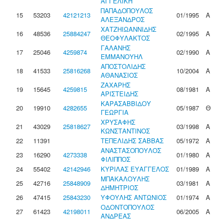
ΑΓΓΕΛΙΚΗ
ΠΑΠΑΔΟΠΟΥΛΟΣ
15
53203
42121213
01/1995
Α
ΑΛΕΞΑΝΔΡΟΣ
ΧΑΤΖΗΙΩΑΝΝΙΔΗΣ
16
48536
25884247
02/1995
Α
ΘΕΟΦΥΛΑΚΤΟΣ
ΓΑΛΑΝΗΣ
17
25046
4259874
02/1990
Α
ΕΜΜΑΝΟΥΗΛ
ΑΠΟΣΤΟΛΙΔΗΣ
18
41533
25816268
10/2004
Α
ΑΘΑΝΑΣΙΟΣ
ΖΑΧΑΡΗΣ
19
15645
4259815
08/1981
Α
ΑΡΙΣΤΕΙΔΗΣ
ΚΑΡΑΣΑΒΒΙΔΟΥ
20
19910
4282655
05/1987
Θ
ΓΕΩΡΓΙΑ
ΧΡΥΣΑΦΗΣ
21
43029
25818627
03/1998
Α
ΚΩΝΣΤΑΝΤΙΝΟΣ
22
11391
ΤΕΠΕΛΙΔΗΣ ΣΑΒΒΑΣ
05/1972
Α
ΑΝΑΣΤΑΣΟΠΟΥΛΟΣ
23
16290
4273338
01/1980
Α
ΦΙΛΙΠΠΟΣ
24
55402
42142946
ΚΥΡΙΛΑΣ ΕΥΑΓΓΕΛΟΣ
01/1989
Α
ΜΠΑΚΑΛΟΥΛΗΣ
25
42716
25848909
03/1981
Α
ΔΗΜΗΤΡΙΟΣ
26
47415
25843230
ΥΦΟΥΛΗΣ ΑΝΤΩΝΙΟΣ
01/1974
Α
ΟΔΟΝΤΟΠΟΥΛΟΣ
27
61423
42198011
06/2005
Α
ΑΝΔΡΕΑΣ