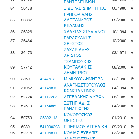
ΠΑΝΤΕΛΕΗΜΩΝ
84
36478
ΣΙΔΕΡΑΣ ΔΗΜΗΤΡΙΟΣ
06/1980
Α
ΓΡΗΓΟΡΙΑΔΗΣ
85
36882
ΑΛΕΞΑΝΔΡΟΣ
05/2002
Α
ΚΕΛΑΪΔΗΣ
86
26326
ΧΑΛΚΙΑΣ ΣΤΥΛΙΑΝΟΣ
10/1994
Α
ΠΑΡΑΣΧΑΚΗΣ
87
36464
12/2000
Α
ΧΡΗΣΤΟΣ
ΖΑΧΑΡΙΑΔΗΣ
88
36473
03/1971
Α
ΧΡΙΣΤΟΣ
ΤΣΑΜΠΟΥΚΗΣ
89
37712
ΚΟΥΤΑΛΑΚΗΣ
08/2000
Α
ΔΗΜΗΤΡΙΟΣ
90
23601
4247612
ΜΙΜΙΚΟΥ ΔΗΜΗΤΡΑ
02/1990
Θ
ΑΝΑΓΝΩΣΤΟΠΟΥΛΟΣ
91
31062
42146810
04/1994
Α
ΚΩΝΣΤΑΝΤΙΝΟΣ
92
52724
42117208
ΑΓΓΕΛΑΚΗΣ ΜΥΡΩΝ
08/1989
Α
ΣΩΤΗΡΙΑΔΗΣ
93
57519
42164869
04/2008
Α
ΠΑΝΑΓΙΩΤΗΣ
ΚΟΚΟΡΟΣΚΟΣ
94
50759
25892118
01/2010
Α
ΟΡΕΣΤΗΣ
95
60891
541000293
ΠΙΠΕΡΙΔΟΥ ΑΓΓΕΛΙΚΗ
09/2010
Θ
96
52216
42105811
ΚΟΛΙΑΣ ΕΥΕΛΠΙΣ
03/2009
Α
ΑΝΑΓΝΩΣΤΙΔΗΣ