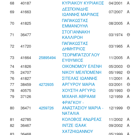
68
40187
ΚΥΡΙΑΚΟΥ ΚΥΡΙΑΚΟΣ
04/2001
Α
ΔΕΣΠΟΙΝΙΔΗΣ
69
41663
07/2007
Α
ΙΩΑΝΝΗΣ ΜΑΡΙΝΟΣ
ΠΑΠΑΚΩΣΤΑΣ
70
41825
08/2005
Α
ΕΜΜΑΝΟΥΗΛ
ΣΤΟΓΙΑΝΝΑΚΗ
71
36477
03/1974
Θ
ΚΑΛΛΙΡΟΗ
ΠΑΠΑΚΩΣΤΑΣ
72
41720
03/1965
Α
ΔΗΜΗΤΡΙΟΣ
ΤΣΟΡΜΠΑΤΖΟΓΛΟΥ
73
41664
25895494
11/2005
Α
ΕΥΘΥΜΙΟΣ
74
41826
ΟΙΚΟΝΟΜΟΥ ΕΛΕΝΗ
05/2003
Θ
75
24707
ΝΙΚΟΥ ΜΕΛΠΟΜΕΝΗ
05/1992
Θ
76
41827
ΣΙΤΕΛΑΣ ΙΩΑΝΝΗΣ
11/2001
Α
77
38459
4272935
ΑΡΓΥΡΟΥ ΜΑΡΙΑ
03/2001
Θ
78
40575
ΧΟΥΣΤΗ ΑΡΓΥΡΩ
05/1993
Θ
79
37126
ΜΙΧΑΗΛ ΑΒΡΑΑΜ
12/1959
Α
ΦΡΑΓΚΟΥ -
80
36471
4259726
ΑΝΑΣΤΑΣΙΟΥ ΜΑΡΙΑ -
12/1999
Θ
ΝΑΤΑΛΙΑ
81
42785
ΚΟΛΟΒΟΣ ΑΝΔΡΕΑΣ
11/2002
Α
82
36467
ΙΝΤΖΕ ΙΣΑΑΚ
09/2002
Α
ΧΑΤΖΗΙΩΑΝΝΟΥ
83
36468
05/1999
Α