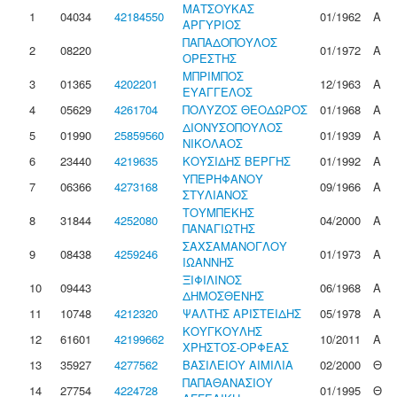
ΜΑΤΣΟΥΚΑΣ
1
04034
42184550
01/1962
Α
ΑΡΓΥΡΙΟΣ
ΠΑΠΑΔΟΠΟΥΛΟΣ
2
08220
01/1972
Α
ΟΡΕΣΤΗΣ
ΜΠΡΙΜΠΟΣ
3
01365
4202201
12/1963
Α
ΕΥΑΓΓΕΛΟΣ
4
05629
4261704
ΠΟΛΥΖΟΣ ΘΕΟΔΩΡΟΣ
01/1968
Α
ΔΙΟΝΥΣΟΠΟΥΛΟΣ
5
01990
25859560
01/1939
Α
ΝΙΚΟΛΑΟΣ
6
23440
4219635
ΚΟΥΣΙΔΗΣ ΒΕΡΓΗΣ
01/1992
Α
ΥΠΕΡΗΦΑΝΟΥ
7
06366
4273168
09/1966
Α
ΣΤΥΛΙΑΝΟΣ
ΤΟΥΜΠΕΚΗΣ
8
31844
4252080
04/2000
Α
ΠΑΝΑΓΙΩΤΗΣ
ΣΑΧΣΑΜΑΝΟΓΛΟΥ
9
08438
4259246
01/1973
Α
ΙΩΑΝΝΗΣ
ΞΙΦΙΛΙΝΟΣ
10
09443
06/1968
Α
ΔΗΜΟΣΘΕΝΗΣ
11
10748
4212320
ΨΑΛΤΗΣ ΑΡΙΣΤΕΙΔΗΣ
05/1978
Α
ΚΟΥΓΚΟΥΛΗΣ
12
61601
42199662
10/2011
Α
ΧΡΗΣΤΟΣ-ΟΡΦΕΑΣ
13
35927
4277562
ΒΑΣΙΛΕΙΟΥ ΑΙΜΙΛΙΑ
02/2000
Θ
ΠΑΠΑΘΑΝΑΣΙΟΥ
14
27754
4224728
01/1995
Θ