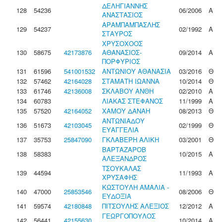
ΔΕΛΗΓΙΑΝΝΗΣ
128
54236
06/2006
Α
ΑΝΑΣΤΑΣΙΟΣ
ΑΡΑΜΠΑΜΠΑΣΛΗΣ
129
54237
02/1992
Α
ΣΤΑΥΡΟΣ
ΧΡΥΣΟΧΟΟΣ
130
58675
42173876
ΑΘΑΝΑΣΙΟΣ-
09/2014
Α
ΠΟΡΦΥΡΙΟΣ
131
61596
541001532
ΑΝΤΩΝΙΟΥ ΑΘΑΝΑΣΙΑ
03/2016
Θ
132
57462
42164028
ΣΤΑΜΑΤΗ ΙΩΑΝΝΑ
10/2014
Θ
133
61746
42136008
ΣΚΛΑΒΟΥ ΑΝΘΗ
02/2010
Α
134
60783
ΛΙΑΚΑΣ ΣΤΕΦΑΝΟΣ
11/1999
Α
135
57520
42164052
ΧΑΜΟΥ ΔΑΝΑΗ
08/2013
Θ
ΑΝΤΩΝΙΑΔΟΥ
136
51673
42103045
02/1999
Θ
ΕΥΑΓΓΕΛΙΑ
137
35753
25847090
ΓΚΛΑΒΕΡΗ ΑΛΙΚΗ
03/2001
Θ
ΒΑΡΤΑΖΑΡΟΒ
138
58383
10/2015
Α
ΑΛΕΞΑΝΔΡΟΣ
ΤΣΟΥΚΑΛΑΣ
139
44594
11/1993
Α
ΧΡΥΣΑΦΗΣ
ΚΩΣΤΟΥΛΗ ΑΜΑΛΙΑ -
140
47000
25853546
08/2006
Θ
ΕΥΔΟΞΙΑ
141
59574
42180848
ΠΙΤΣΟΥΛΗΣ ΑΛΕΞΙΟΣ
12/2012
Α
ΓΕΩΡΓΟΠΟΥΛΟΣ
142
56441
42155630
10/2014
Α