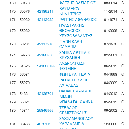
169
59173
ΦΑΤΣΗΣ ΒΑΣΙΛΕΙΟΣ
08/2014
Α
ΒΑΣΙΛΕΙΟΥ
170
60576
42189241
11/2014
Α
ΔΗΜΗΤΡΙΟΣ
171
52930
42113032
ΡΑΠΤΗΣ ΑΘΑΝΑΣΙΟΣ
01/1971
Α
ΠΛΑΣΤΡΑΚΗΣ
172
55280
ΘΕΟΛΟΓΟΣ-
01/2008
Α
ΧΡΥΣΟΒΑΛΑΝΤΗΣ
ΓΙΑΝΝΙΚΑΚΗ
173
53204
42117216
07/1970
Θ
ΟΛΥΜΠΙΑ
ΣΑΒΒΑ ΑΡΤΕΜΙΣ-
174
59776
42180856
02/2001
Θ
ΧΡΥΣΑΝΘΗ
ΑΝΔΡΟΝΙΚΙΔΗ
175
61525
541000188
06/2013
Θ
ΦΩΤΕΙΝΗ
176
56081
ΦΩΗ ΕΥΑΓΓΕΛΙΑ
04/1998
Θ
ΡΑΣΚΟΠΟΥΛΟΣ
177
55279
04/2009
Α
ΑΧΙΛΛΕΑΣ
ΠΑΠΑΪΟΡΔΑΝΙΔΗΣ
178
54831
42138701
04/2012
Α
ΚΙΜΩΝ
179
55324
ΜΠΑΛΑΣΑ ΙΩΑΝΝΑ
05/2013
Θ
ΤΖΕΛΛΟΣ
180
45841
25846965
09/2002
Α
ΘΕΜΙΣΤΟΚΛΗΣ
ΣΑΧΣΑΜΑΝΟΓΛΟΥ
181
36466
4278119
ΧΑΡΑΛΑΜΠΙΑ -
12/2002
Θ
ΧΡΙΣΤΙΝΑ