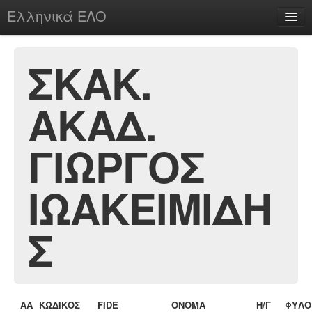
Ελληνικά ΕΛΟ
Περί
ΣΚΑΚ.
ΑΚΑΔ.
chesstu.be @ discord
Login
ΓΙΩΡΓΟΣ
ΙΩΑΚΕΙΜΙΔΗ
Σ
ΑΑ
ΚΩΔΙΚΟΣ
FIDE
ΟΝΟΜΑ
Η/Γ
ΦΥΛΟ