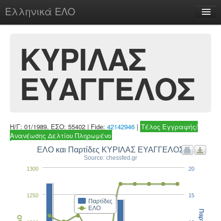
Ελληνικά ΕΛΟ
Περί
ΚΥΡΙΛΑΣ
ΕΥΑΓΓΕΛΟΣ
chesstu.be @ discord
Login
Η/Γ: 01/1989, ΕΣΟ: 55402 | Fide:
42142946
|
Τέλος Εγγραφής/
Ανανέωσης Δελτίου Πληρωμένο
ΕΛΟ και Παρτίδες ΚΥΡΙΛΑΣ ΕΥΑΓΓΕΛΟΣ
Source: chessfed.gr
1300
20
1250
15
Παρτίδες
ΕΛΟ