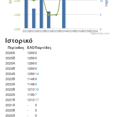
Παρτίδες
ΕΛΟ
1200
10
1150
5
1100
0
2021B
2022A
2022B
2023Α
2023B
2024A
2024B
2025A
2025B
2026A
Highcharts.com
Ιστορικό
Περίοδος
ΕΛΟ
Παρτίδες
2026A
1269
0
2025B
1269
0
2025A
1269
0
2024B
1269
0
2024A
1269
14
2023B
1148
0
2023Α
1148
6
2022B
1210
10
2022A
1199
7
2021B
1210
17
2021A
-
0
2020B
-
0
2020A
-
0