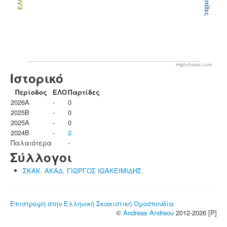
Παρτίδες
ΕΛΟ
Highcharts.com
Ιστορικό
Περίοδος
ΕΛΟ
Παρτίδες
2026A
-
0
2025B
-
0
2025A
-
0
2024B
-
2
Παλαιότερα
-
Σύλλογοι
ΣΚΑΚ. ΑΚΑΔ. ΓΙΩΡΓΟΣ ΙΩΑΚΕΙΜΙΔΗΣ
Επιστροφή στην Ελληνική Σκακιστική Ομοσπονδία
©
Andreas Andreou
2012-2026 [P]