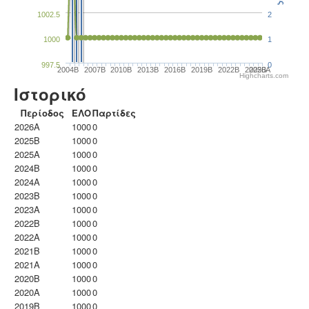
1002.5
2
1000
1
997.5
0
2004B
2007B
2010B
2013B
2016B
2019B
2022B
2025B
2026A
Highcharts.com
Ιστορικό
Περίοδος
ΕΛΟ
Παρτίδες
2026A
1000
0
2025B
1000
0
2025A
1000
0
2024B
1000
0
2024A
1000
0
2023B
1000
0
2023Α
1000
0
2022B
1000
0
2022A
1000
0
2021B
1000
0
2021A
1000
0
2020B
1000
0
2020A
1000
0
2019B
1000
0