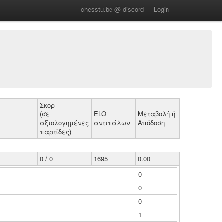
chesstu.be @ discord
Login
Σκορ
(σε
ELO
Μεταβολή ή
αξιολογημένες
αντιπάλων
Απόδοση
παρτίδες)
0 / 0
1695
0.00
0
0
0
1