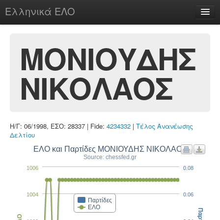
Ελληνικά ΕΛΟ
Περί
ΜΟΝΙΟΥΔΗΣ
ΝΙΚΟΛΑΟΣ
chesstu.be @ discord
Login
Η/Γ: 06/1998, ΕΣΟ: 28337 | Fide:
4234332
|
Τέλος Ανανέωσης
Δελτίου
ΕΛΟ και Παρτίδες ΜΟΝΙΟΥΔΗΣ ΝΙΚΟΛΑΟΣ
Source: chessfed.gr
1006
0.08
1004
0.06
Παρτίδες
ΕΛΟ