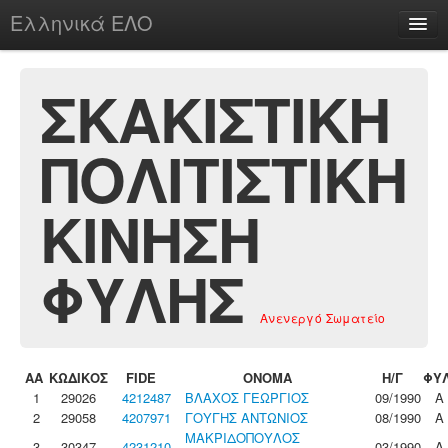
Ελληνικά ΕΛΟ
Περί
ΣΚΑΚΙΣΤΙΚΗ
ΠΟΛΙΤΙΣΤΙΚΗ
chesstu.be @ discord
Login
ΚΙΝΗΣΗ
ΦΥΛΗΣ
Ανενεργό Σωματείο
ΑΑ
ΚΩΔΙΚΟΣ
FIDE
ΟΝΟΜΑ
Η/Γ
ΦΥ
1
29026
4212487
ΒΛΑΧΟΣ ΓΕΩΡΓΙΟΣ
09/1990
Α
2
29058
4207971
ΓΟΥΓΗΣ ΑΝΤΩΝΙΟΣ
08/1990
Α
ΜΑΚΡΙΔΟΠΟΥΛΟΣ
3
30347
4231210
03/1990
Α