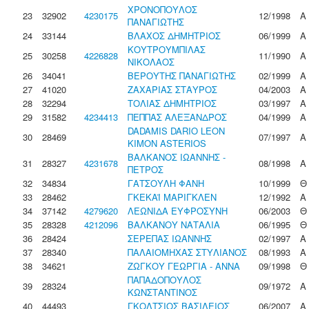
ΧΡΟΝΟΠΟΥΛΟΣ
23
32902
4230175
12/1998
Α
ΠΑΝΑΓΙΩΤΗΣ
24
33144
ΒΛΑΧΟΣ ΔΗΜΗΤΡΙΟΣ
06/1999
Α
ΚΟΥΤΡΟΥΜΠΙΛΑΣ
25
30258
4226828
11/1990
Α
ΝΙΚΟΛΑΟΣ
26
34041
ΒΕΡΟΥΤΗΣ ΠΑΝΑΓΙΩΤΗΣ
02/1999
Α
27
41020
ΖΑΧΑΡΙΑΣ ΣΤΑΥΡΟΣ
04/2003
Α
28
32294
ΤΟΛΙΑΣ ΔΗΜΗΤΡΙΟΣ
03/1997
Α
29
31582
4234413
ΠΕΠΠΑΣ ΑΛΕΞΑΝΔΡΟΣ
04/1999
Α
DADAMIS DARIO LEON
30
28469
07/1997
Α
KIMON ASTERIOS
ΒΑΛΚΑΝΟΣ ΙΩΑΝΝΗΣ -
31
28327
4231678
08/1998
Α
ΠΕΤΡΟΣ
32
34834
ΓΑΤΣΟΥΛΗ ΦΑΝΗ
10/1999
Θ
33
28462
ΓΚΕΚΑΪ ΜΑΡΙΓΚΛΕΝ
12/1992
Α
34
37142
4279620
ΛΕΩΝΙΔΑ ΕΥΦΡΟΣΥΝΗ
06/2003
Θ
35
28328
4212096
ΒΑΛΚΑΝΟΥ ΝΑΤΑΛΙΑ
06/1995
Θ
36
28424
ΣΕΡΕΠΑΣ ΙΩΑΝΝΗΣ
02/1997
Α
37
28340
ΠΑΛΑΙΟΜΗΧΑΣ ΣΤΥΛΙΑΝΟΣ
08/1993
Α
38
34621
ΖΩΓΚΟΥ ΓΕΩΡΓΙΑ - ΑΝΝΑ
09/1998
Θ
ΠΑΠΑΔΟΠΟΥΛΟΣ
39
28324
09/1972
Α
ΚΩΝΣΤΑΝΤΙΝΟΣ
40
44493
ΓΚΟΛΤΣΙΟΣ ΒΑΣΙΛΕΙΟΣ
06/2007
Α