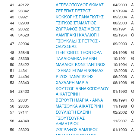
41
42122
ΑΓΓΕΛΟΠΟΥΛΟΣ ΘΩΜΑΣ
04/2003
Α
42
28342
ΣΕΡΕΠΑΣ ΠΕΤΡΟΣ
07/1994
Α
43
39921
ΚΟΚΚΟΡΗΣ ΠΑΝΑΓΙΩΤΗΣ
09/2004
Α
44
32900
ΤΣΙΓΚΟΣ ΣΤΑΜΑΤΙΟΣ
08/2000
Α
45
28322
ΖΩΓΡΑΦΟΣ ΒΑΣΙΛΕΙΟΣ
03/1991
Α
46
34620
ΛΑΜΠΡΑΚΗ ΚΑΛΛΙΟΠΗ
02/1954
Θ
ΤΣΟΥΚΛΙΔΗΣ ΠΕΤΡΟΣ -
47
32904
09/2000
Α
ΟΔΥΣΣΕΑΣ
48
35846
ΓΙΕΒΤΟΒΙΤΣ ΤΕΟΝΤΟΡΑ
04/1998
Θ
49
28339
ΠΑΛΑΙΟΜΗΧΑ ΕΛΕΝΗ
10/1991
Θ
50
28422
ΜΑΛΛΙΟΣ ΚΩΝΣΤΑΝΤΙΝΟΣ
10/1994
Α
51
44341
ΤΣΕΒΑΣ ΕΠΑΜΕΙΝΩΝΔΑΣ
12/2006
Α
52
44494
ΡΙΖΟΣ ΠΑΝΑΓΙΩΤΗΣ
06/2006
Α
53
28343
ΧΑΖΛΑΡΗ ΜΑΡΙΑ
08/1996
Θ
ΚΟΥΤΣΟΓΙΑΝΝΑΚΟΠΟΥΛΟΥ
54
28423
01/1992
Θ
ΑΙΚΑΤΕΡΙΝΗ
55
28331
ΒΕΡΟΥΤΗ ΜΑΡΙΑ - ΑΝΝΑ
08/1994
Θ
56
28335
ΜΑΤΣΟΥΚΑ ΑΙΚΑΤΕΡΙΝΗ
11/1988
Θ
57
37141
ΣΟΥΛΙΩΤΗ ΕΛΕΝΗ
02/2002
Θ
ΤΣΟΥΤΣΟΥΡΑΣ
58
44340
11/2007
Α
ΔΗΜΗΤΡΙΟΣ
59
28323
ΖΩΓΡΑΦΟΣ ΛΑΜΠΡΟΣ
01/1990
Α