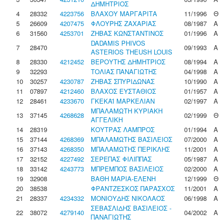
ΔΗΜΗΤΡΙΟΣ
4
28332
4223756
ΒΛΑΧΟΥ ΜΑΡΓΑΡΙΤΑ
11/1996
Θ
5
26609
4207475
ΦΛΟΥΡΗΣ ΖΑΧΑΡΙΑΣ
08/1987
Α
6
31560
4253701
ΖΗΒΑΣ ΚΩΝΣΤΑΝΤΙΝΟΣ
01/1996
Α
DADAMIS PHIVOS
7
28470
09/1993
Α
ASTERIOS THEUSH LOUIS
8
28330
4212452
ΒΕΡΟΥΤΗΣ ΔΗΜΗΤΡΙΟΣ
08/1994
Α
9
32293
ΤΟΛΙΑΣ ΠΑΝΑΓΙΩΤΗΣ
04/1998
Α
10
30257
4230787
ΖΗΒΑΣ ΣΠΥΡΙΔΩΝΑΣ
10/1990
Α
11
07897
4212460
ΒΛΑΧΟΣ ΕΥΣΤΑΘΙΟΣ
01/1957
Α
12
28461
4233670
ΓΚΕΚΑΪ ΜΑΡΚΕΛΙΑΝ
02/1997
Α
ΜΠΑΛΑΜΩΤΗ ΚΥΡΙΑΚΗ
13
37145
4268628
02/1999
Θ
ΑΓΓΕΛΙΚΗ
14
28319
ΚΟΥΤΡΑΣ ΛΑΜΠΡΟΣ
01/1994
Α
15
37144
4268369
ΜΠΑΛΑΜΩΤΗΣ ΒΑΣΙΛΕΙΟΣ
07/2000
Α
16
37143
4268350
ΜΠΑΛΑΜΩΤΗΣ ΠΕΡΙΚΛΗΣ
11/2001
Α
17
32152
4227492
ΣΕΡΕΠΑΣ ΦΙΛΙΠΠΑΣ
05/1987
Α
18
33142
4243773
ΜΠΡΕΜΠΟΣ ΒΑΣΙΛΕΙΟΣ
02/2000
Α
19
32908
ΒΑΘΗ ΜΑΡΙΑ-ΕΛΕΝΗ
12/1999
Θ
20
38538
ΦΡΑΝΤΖΕΣΚΟΣ ΠΑΡΑΣΧΟΣ
11/2001
Α
21
28337
4234332
ΜΟΝΙΟΥΔΗΣ ΝΙΚΟΛΑΟΣ
06/1998
Α
ΣΕΒΑΣΛΙΔΗΣ ΒΑΣΙΛΕΙΟΣ -
22
38072
4279140
04/2002
Α
ΠΑΝΑΓΙΩΤΗΣ