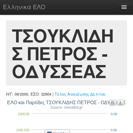
Ελληνικά ΕΛΟ
Περί
ΤΣΟΥΚΛΙΔΗ
Σ ΠΕΤΡΟΣ -
chesstu.be @ discord
Login
ΟΔΥΣΣΕΑΣ
Η/Γ: 09/2000, ΕΣΟ: 32904 |
Τέλος Ανανέωσης Δελτίου
ΕΛΟ και Παρτίδες ΤΣΟΥΚΛΙΔΗΣ ΠΕΤΡΟΣ - ΟΔΥΣΣΕΑΣ
Source: chessfed.gr
1000.05
0.08
1000.025
0.06