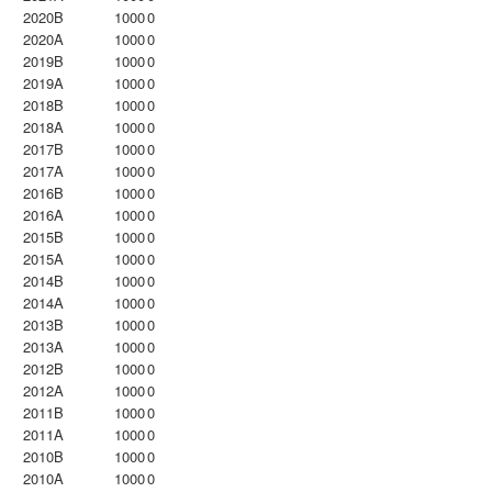
2020B
1000
0
2020A
1000
0
2019B
1000
0
2019A
1000
0
2018B
1000
0
2018A
1000
0
2017B
1000
0
2017A
1000
0
2016B
1000
0
2016A
1000
0
2015B
1000
0
2015A
1000
0
2014B
1000
0
2014A
1000
0
2013B
1000
0
2013A
1000
0
2012B
1000
0
2012A
1000
0
2011B
1000
0
2011A
1000
0
2010B
1000
0
2010A
1000
0