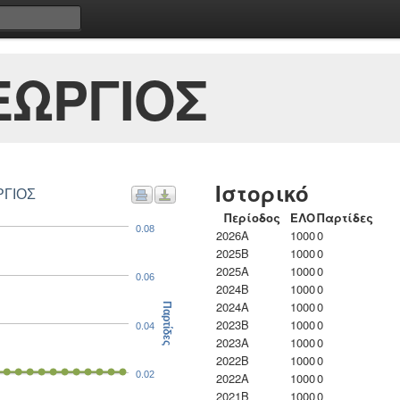
ΕΩΡΓΙΟΣ
Ιστορικό
ΡΓΙΟΣ
Περίοδος
ΕΛΟ
Παρτίδες
0.08
2026A
1000
0
2025B
1000
0
2025A
1000
0
0.06
2024B
1000
0
2024A
1000
0
Παρτίδες
2023B
1000
0
0.04
2023Α
1000
0
2022B
1000
0
0.02
2022A
1000
0
2021B
1000
0