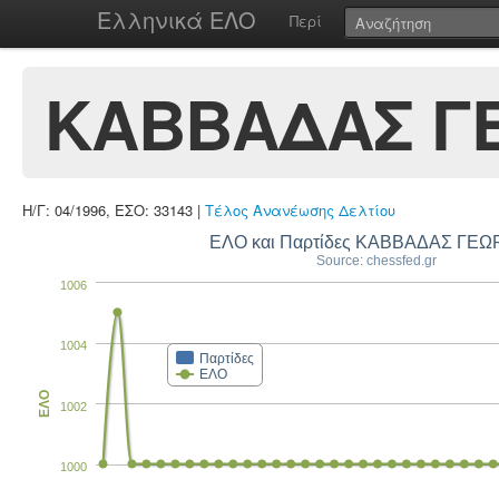
Ελληνικά ΕΛΟ
Περί
ΚΑΒΒΑΔΑΣ Γ
Η/Γ: 04/1996, ΕΣΟ: 33143 |
Τέλος Ανανέωσης Δελτίου
ΕΛΟ και Παρτίδες ΚΑΒΒΑΔΑΣ ΓΕΩ
Source: chessfed.gr
1006
1004
Παρτίδες
ΕΛΟ
ΕΛΟ
1002
1000