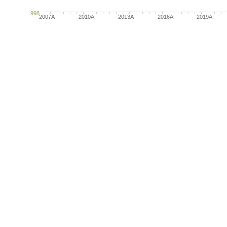
998
2007A
2010A
2013A
2016A
2019A