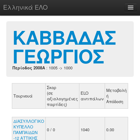
Ελληνικά ΕΛΟ
Περί
ΚΑΒΒΑΔΑΣ
ΓΕΩΡΓΙΟΣ
chesstu.be @ discord
Login
Περίοδος 2008A
: 1005 -> 1000
Σκορ
Μεταβολή
(σε
ELO
Τουρνουά
ή
αξιολογημένες
αντιπάλων
Απόδοση
παρτίδες)
ΔΙΑΣΥΛΛΟΓΙΚΟ
ΚΥΠΕΛΛΟ
0 / 0
1040
0.00
ΠΑΜΠΑΙΔΩΝ
-12 ΑΤΤΙΚΗΣ