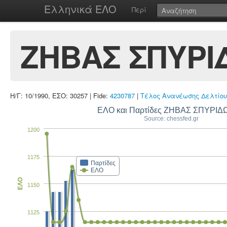
Ελληνικά ΕΛΟ
Περί
ΖΗΒΑΣ ΣΠΥΡΙ
Η/Γ: 10/1990, ΕΣΟ: 30257 | Fide:
4230787
|
Τέλος Ανανέωσης Δελτίου
ΕΛΟ και Παρτίδες ΖΗΒΑΣ ΣΠΥΡΙ
Source: chessfed.gr
1200
1175
Παρτίδες
ΕΛΟ
ΕΛΟ
1150
1125