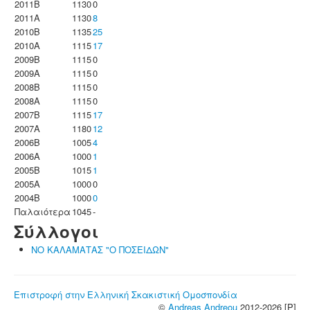
2011B
1130
0
2011A
1130
8
2010B
1135
25
2010A
1115
17
2009B
1115
0
2009A
1115
0
2008B
1115
0
2008A
1115
0
2007B
1115
17
2007A
1180
12
2006B
1005
4
2006A
1000
1
2005B
1015
1
2005A
1000
0
2004B
1000
0
Παλαιότερα
1045
-
Σύλλογοι
ΝΟ ΚΑΛΑΜΑΤΑΣ "Ο ΠΟΣΕΙΔΩΝ"
Επιστροφή στην Ελληνική Σκακιστική Ομοσπονδία
©
Andreas Andreou
2012-2026 [P]