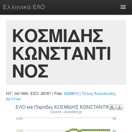
Ελληνικά ΕΛΟ
Περί
ΚΟΣΜΙΔΗΣ
ΚΩΝΣΤΑΝΤΙ
chesstu.be @ discord
Login
ΝΟΣ
Η/Γ: 04/1990, ΕΣΟ: 28787 | Fide:
4226810
|
Τέλος Ανανέωσης
Δελτίου
ΕΛΟ και Παρτίδες ΚΟΣΜΙΔΗΣ ΚΩΝΣΤΑΝΤΙΝΟΣ
Source: chessfed.gr
2000
50
1750
40