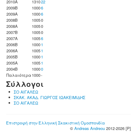
2010A
1310
22
2009B
1000
6
2009A
1000
6
2008B
1005
0
2008A
1005
0
2007B
1005
0
2007A
1005
6
2006B
1000
1
2006A
1005
1
2005B
1000
1
2005A
1005
1
2004B
1000
0
Παλαιότερα
1000
-
Σύλλογοι
ΣΟ ΑΙΓΑΛΕΩ
ΣΚΑΚ. ΑΚΑΔ. ΓΙΩΡΓΟΣ ΙΩΑΚΕΙΜΙΔΗΣ
ΣΟ ΑΙΓΑΛΕΩ
Επιστροφή στην Ελληνική Σκακιστική Ομοσπονδία
©
Andreas Andreou
2012-2026 [P]