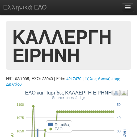
Ελληνικά ΕΛΟ
Περί
ΚΑΛΛΕΡΓΗ
ΕΙΡΗΝΗ
chesstu.be @ discord
Login
Η/Γ: 02/1995, ΕΣΟ: 28943 | Fide:
4217470
|
Τέλος Ανανέωσης
Δελτίου
ΕΛΟ και Παρτίδες ΚΑΛΛΕΡΓΗ ΕΙΡΗΝΗ
Source: chessfed.gr
1100
50
1075
40
Παρτίδες
ΕΛΟ
1050
30