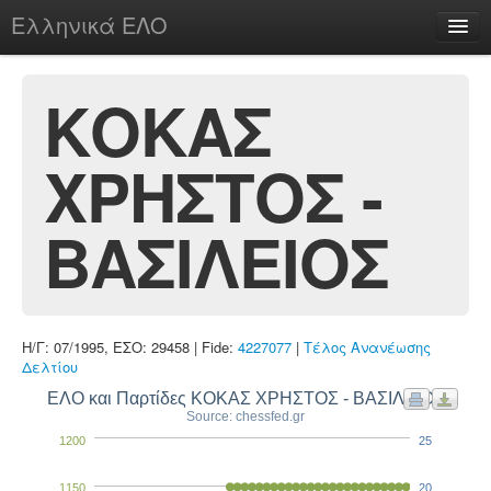
Ελληνικά ΕΛΟ
Περί
ΚΟΚΑΣ
ΧΡΗΣΤΟΣ -
chesstu.be @ discord
Login
ΒΑΣΙΛΕΙΟΣ
Η/Γ: 07/1995, ΕΣΟ: 29458 | Fide:
4227077
|
Τέλος Ανανέωσης
Δελτίου
ΕΛΟ και Παρτίδες ΚΟΚΑΣ ΧΡΗΣΤΟΣ - ΒΑΣΙΛΕΙΟΣ
Source: chessfed.gr
1200
25
1150
20