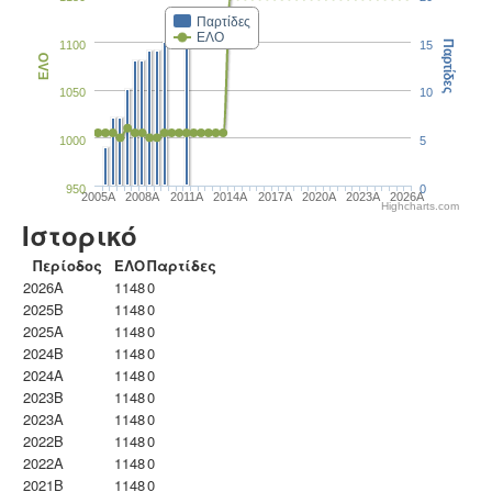
Παρτίδες
ΕΛΟ
1100
15
Παρτίδες
ΕΛΟ
1050
10
1000
5
950
0
2005A
2008A
2011A
2014A
2017A
2020A
2023Α
2026A
Highcharts.com
Ιστορικό
Περίοδος
ΕΛΟ
Παρτίδες
2026A
1148
0
2025B
1148
0
2025A
1148
0
2024B
1148
0
2024A
1148
0
2023B
1148
0
2023Α
1148
0
2022B
1148
0
2022A
1148
0
2021B
1148
0