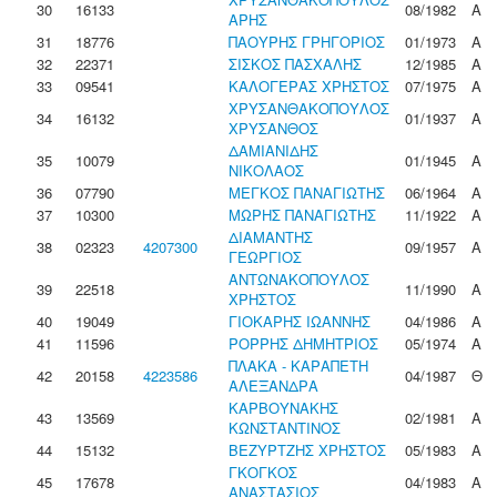
30
16133
08/1982
Α
ΑΡΗΣ
31
18776
ΠΑΟΥΡΗΣ ΓΡΗΓΟΡΙΟΣ
01/1973
Α
32
22371
ΣΙΣΚΟΣ ΠΑΣΧΑΛΗΣ
12/1985
Α
33
09541
ΚΑΛΟΓΕΡΑΣ ΧΡΗΣΤΟΣ
07/1975
Α
ΧΡΥΣΑΝΘΑΚΟΠΟΥΛΟΣ
34
16132
01/1937
Α
ΧΡΥΣΑΝΘΟΣ
ΔΑΜΙΑΝΙΔΗΣ
35
10079
01/1945
Α
ΝΙΚΟΛΑΟΣ
36
07790
ΜΕΓΚΟΣ ΠΑΝΑΓΙΩΤΗΣ
06/1964
Α
37
10300
ΜΩΡΗΣ ΠΑΝΑΓΙΩΤΗΣ
11/1922
Α
ΔΙΑΜΑΝΤΗΣ
38
02323
4207300
09/1957
Α
ΓΕΩΡΓΙΟΣ
ΑΝΤΩΝΑΚΟΠΟΥΛΟΣ
39
22518
11/1990
Α
ΧΡΗΣΤΟΣ
40
19049
ΓΙΟΚΑΡΗΣ ΙΩΑΝΝΗΣ
04/1986
Α
41
11596
ΡΟΡΡΗΣ ΔΗΜΗΤΡΙΟΣ
05/1974
Α
ΠΛΑΚΑ - ΚΑΡΑΠΕΤΗ
42
20158
4223586
04/1987
Θ
ΑΛΕΞΑΝΔΡΑ
ΚΑΡΒΟΥΝΑΚΗΣ
43
13569
02/1981
Α
ΚΩΝΣΤΑΝΤΙΝΟΣ
44
15132
ΒΕΖΥΡΤΖΗΣ ΧΡΗΣΤΟΣ
05/1983
Α
ΓΚΟΓΚΟΣ
45
17678
04/1983
Α
ΑΝΑΣΤΑΣΙΟΣ