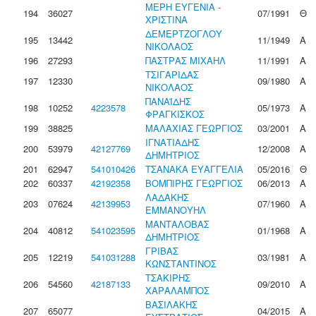
ΜΕΡΗ ΕΥΓΕΝΙΑ -
194
36027
07/1991
Θ
ΧΡΙΣΤΙΝΑ
ΔΕΜΕΡΤΖΟΓΛΟΥ
195
13442
11/1949
Α
ΝΙΚΟΛΑΟΣ
196
27293
ΠΑΣΤΡΑΣ ΜΙΧΑΗΛ
11/1991
Α
ΤΣΙΓΑΡΙΔΑΣ
197
12330
09/1980
Α
ΝΙΚΟΛΑΟΣ
ΠΑΝΑΪΔΗΣ
198
10252
4223578
05/1973
Α
ΦΡΑΓΚΙΣΚΟΣ
199
38825
ΜΑΛΑΧΙΑΣ ΓΕΩΡΓΙΟΣ
03/2001
Α
ΙΓΝΑΤΙΑΔΗΣ
200
53979
42127769
12/2008
Α
ΔΗΜΗΤΡΙΟΣ
201
62947
541010426
ΤΣΑΝΑΚΑ ΕΥΑΓΓΕΛΙΑ
05/2016
Θ
202
60337
42192358
ΒΟΜΠΙΡΗΣ ΓΕΩΡΓΙΟΣ
06/2013
Α
ΛΑΔΑΚΗΣ
203
07624
42139953
07/1960
Α
ΕΜΜΑΝΟΥΗΛ
ΜΑΝΤΑΛΟΒΑΣ
204
40812
541023595
01/1968
Α
ΔΗΜΗΤΡΙΟΣ
ΓΡΙΒΑΣ
205
12219
541031288
03/1981
Α
ΚΩΝΣΤΑΝΤΙΝΟΣ
ΤΣΑΚΙΡΗΣ
206
54560
42187133
09/2010
Α
ΧΑΡΑΛΑΜΠΟΣ
ΒΑΣΙΛΑΚΗΣ
207
65077
04/2015
Α