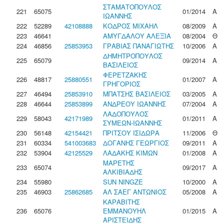
ΣΤΑΜΑΤΟΠΟΥΛΟΣ
221
65075
01/2014
Α
ΙΩΑΝΝΗΣ
222
52289
42108888
ΚΟΔΡΟΣ ΜΙΧΑΗΛ
08/2009
Α
223
46641
ΑΜΥΓΔΑΛΟΥ ΑΛΕΞΙΑ
08/2004
Θ
224
46856
25853953
ΓΡΑΒΙΑΣ ΠΑΝΑΓΙΩΤΗΣ
10/2006
Α
ΔΗΜΗΤΡΟΠΟΥΛΟΣ
225
65079
09/2014
Α
ΒΑΣΙΛΕΙΟΣ
ΦΕΡΕΤΖΑΚΗΣ
226
48817
25880551
01/2007
Α
ΓΡΗΓΟΡΙΟΣ
227
46494
25853910
ΜΠΑΤΣΗΣ ΒΑΣΙΛΕΙΟΣ
03/2005
Α
228
46644
25853899
ΑΝΔΡΕΟΥ ΙΩΑΝΝΗΣ
07/2004
Α
ΛΑΔΟΠΟΥΛΟΣ
229
58043
42171989
01/2011
Α
ΣΥΜΕΩΝ-ΙΩΑΝΝΗΣ
230
56148
42154421
ΠΡΙΤΣΟΥ ΙΣΙΔΩΡΑ
11/2006
Θ
231
60334
541003683
ΔΟΓΑΝΗΣ ΓΕΩΡΓΙΟΣ
09/2011
Α
232
53904
42125529
ΛΑΔΑΚΗΣ ΚΙΜΩΝ
01/2008
Α
ΜΑΡΕΤΗΣ
233
65074
09/2017
Α
ΑΛΚΙΒΙΑΔΗΣ
234
55980
SUN NINGZE
10/2000
Α
235
46903
25862685
ΑΛ ΣΑΕΓ ΑΝΤΩΝΙΟΣ
05/2008
Α
ΚΑΡΑΒΙΤΗΣ
236
65076
ΕΜΜΑΝΟΥΗΛ
01/2015
Α
ΑΡΙΣΤΕΙΔΗΣ