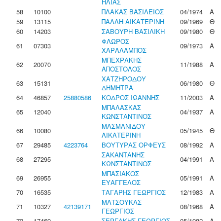
ΗΛΙΑΣ
58
10100
ΠΛΑΚΑΣ ΒΑΣΙΛΕΙΟΣ
04/1974
Α
59
13115
ΠΑΛΛΗ ΑΙΚΑΤΕΡΙΝΗ
09/1969
Θ
60
14203
ΣΑΒΟΥΡΗ ΒΑΣΙΛΙΚΗ
09/1980
Θ
ΦΛΩΡΟΣ
61
07303
09/1973
Α
ΧΑΡΑΛΑΜΠΟΣ
ΜΠΕΧΡΑΚΗΣ
62
20070
11/1988
Α
ΑΠΟΣΤΟΛΟΣ
ΧΑΤΖΗΡΟΔΟΥ
63
15131
06/1980
Θ
ΔΗΜΗΤΡΑ
64
46857
25880586
ΚΟΔΡΟΣ ΙΩΑΝΝΗΣ
11/2003
Α
ΜΠΑΛΑΣΚΑΣ
65
12040
04/1937
Α
ΚΩΝΣΤΑΝΤΙΝΟΣ
ΜΑΣΜΑΝΙΔΟΥ
66
10080
05/1945
Θ
ΑΙΚΑΤΕΡΙΝΗ
67
29485
4223764
ΒΟΥΤΥΡΑΣ ΟΡΦΕΥΣ
08/1992
Α
ΣΑΚΑΝΤΑΝΗΣ
68
27295
04/1991
Α
ΚΩΝΣΤΑΝΤΙΝΟΣ
ΜΠΑΣΙΑΚΟΣ
69
26955
05/1991
Α
ΕΥΑΓΓΕΛΟΣ
70
16535
ΤΑΓΑΡΗΣ ΓΕΩΡΓΙΟΣ
12/1983
Α
ΜΑΤΣΟΥΚΑΣ
71
10327
42139171
08/1968
Α
ΓΕΩΡΓΙΟΣ
72
17469
ΣΕΡΓΑΚΗΣ ΓΕΩΡΓΙΟΣ
05/1982
Α