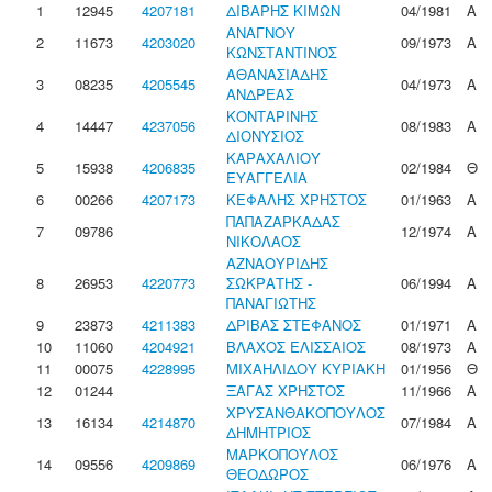
1
12945
4207181
ΔΙΒΑΡΗΣ ΚΙΜΩΝ
04/1981
Α
ΑΝΑΓΝΟΥ
2
11673
4203020
09/1973
Α
ΚΩΝΣΤΑΝΤΙΝΟΣ
ΑΘΑΝΑΣΙΑΔΗΣ
3
08235
4205545
04/1973
Α
ΑΝΔΡΕΑΣ
ΚΟΝΤΑΡΙΝΗΣ
4
14447
4237056
08/1983
Α
ΔΙΟΝΥΣΙΟΣ
ΚΑΡΑΧΑΛΙΟΥ
5
15938
4206835
02/1984
Θ
ΕΥΑΓΓΕΛΙΑ
6
00266
4207173
ΚΕΦΑΛΗΣ ΧΡΗΣΤΟΣ
01/1963
Α
ΠΑΠΑΖΑΡΚΑΔΑΣ
7
09786
12/1974
Α
ΝΙΚΟΛΑΟΣ
ΑΖΝΑΟΥΡΙΔΗΣ
8
26953
4220773
ΣΩΚΡΑΤΗΣ -
06/1994
Α
ΠΑΝΑΓΙΩΤΗΣ
9
23873
4211383
ΔΡΙΒΑΣ ΣΤΕΦΑΝΟΣ
01/1971
Α
10
11060
4204921
ΒΛΑΧΟΣ ΕΛΙΣΣΑΙΟΣ
08/1973
Α
11
00075
4228995
ΜΙΧΑΗΛΙΔΟΥ ΚΥΡΙΑΚΗ
01/1956
Θ
12
01244
ΞΑΓΑΣ ΧΡΗΣΤΟΣ
11/1966
Α
ΧΡΥΣΑΝΘΑΚΟΠΟΥΛΟΣ
13
16134
4214870
07/1984
Α
ΔΗΜΗΤΡΙΟΣ
ΜΑΡΚΟΠΟΥΛΟΣ
14
09556
4209869
06/1976
Α
ΘΕΟΔΩΡΟΣ