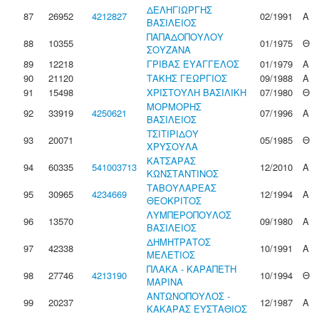
ΔΕΛΗΓΙΩΡΓΗΣ
87
26952
4212827
02/1991
Α
ΒΑΣΙΛΕΙΟΣ
ΠΑΠΑΔΟΠΟΥΛΟΥ
88
10355
01/1975
Θ
ΣΟΥΖΑΝΑ
89
12218
ΓΡΙΒΑΣ ΕΥΑΓΓΕΛΟΣ
01/1979
Α
90
21120
ΤΑΚΗΣ ΓΕΩΡΓΙΟΣ
09/1988
Α
91
15498
ΧΡΙΣΤΟΥΛΗ ΒΑΣΙΛΙΚΗ
07/1980
Θ
ΜΟΡΜΟΡΗΣ
92
33919
4250621
07/1996
Α
ΒΑΣΙΛΕΙΟΣ
ΤΣΙΤΙΡΙΔΟΥ
93
20071
05/1985
Θ
ΧΡΥΣΟΥΛΑ
ΚΑΤΣΑΡΑΣ
94
60335
541003713
12/2010
Α
ΚΩΝΣΤΑΝΤΙΝΟΣ
ΤΑΒΟΥΛΑΡΕΑΣ
95
30965
4234669
12/1994
Α
ΘΕΟΚΡΙΤΟΣ
ΛΥΜΠΕΡΟΠΟΥΛΟΣ
96
13570
09/1980
Α
ΒΑΣΙΛΕΙΟΣ
ΔΗΜΗΤΡΑΤΟΣ
97
42338
10/1991
Α
ΜΕΛΕΤΙΟΣ
ΠΛΑΚΑ - ΚΑΡΑΠΕΤΗ
98
27746
4213190
10/1994
Θ
ΜΑΡΙΝΑ
ΑΝΤΩΝΟΠΟΥΛΟΣ -
99
20237
12/1987
Α
ΚΑΚΑΡΑΣ ΕΥΣΤΑΘΙΟΣ