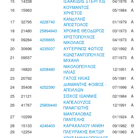
15
14338
ΙΣΑΑΚΙΔΗΣ ΣΤΕΡΓΙΟΣ
04/1976
Α
ΚΟΥΜΑΝΤΟΣ
16
15963
05/1984
Α
ΧΡΗΣΤΟΣ
ΚΑΝΔΥΛΗΣ
17
32795
4228740
01/1979
Α
ΑΠΟΣΤΟΛΟΣ
18
21480
25894943
ΧΡΟΝΗΣ ΘΕΟΔΩΡΟΣ
03/1973
Α
ΧΡΙΣΤΟΠΟΥΛΟΣ
19
09284
4206665
04/1973
Α
ΝΙΚΟΛΑΟΣ
20
30696
4235037
ΑΥΓΕΡΙΝΟΣ ΦΩΤΙΟΣ
02/1992
Α
ΚΩΝΣΤΑΝΤΟΠΟΥΛΟΣ
21
09557
07/1973
Α
ΜΙΧΑΗΛ
ΝΙΚΟΛΟΠΟΥΛΟΣ
22
16820
4208480
12/1951
Α
ΗΛΙΑΣ
23
20792
ΓΑΤΟΣ ΗΛΙΑΣ
05/1981
Α
ΔΙΑΜΑΝΤΗΣ ΦΟΙΒΟΣ -
24
35408
4252390
07/1996
Α
ΑΠΟΛΛΩΝ
25
21121
ΣΙΣΚΟΣ ΙΩΑΝΝΗΣ
02/1984
Α
ΚΑΠΕΛΟΥΖΟΣ
26
41767
25809440
12/1991
Α
ΠΑΝΑΓΙΩΤΗΣ
ΜΑΝΤΑΛΟΒΑΣ
27
10299
01/1924
Α
ΠΑΝΤΕΛΗΣ
28
15133
4246403
ΚΑΡΑΧΑΛΙΟΥ ΙΑΝΘΗ
09/1982
Θ
29
12254
ΠΛΕΥΡΑΚΗΣ ΒΙΚΤΩΡ
06/1983
Α
ΧΡΥΣΑΝΘΑΚΟΠΟΥΛΟΣ