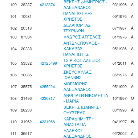
ΒΕΚΡΗΣ ΔΗΜΗΤΡΙΟΣ -
100
28237
4213874
03/1996
Α
ΑΛΕΞΑΝΔΡΟΣ
ΠΑΝΑΓΙΩΤΙΔΗΣ
101
10081
09/1976
Α
ΧΡΗΣΤΟΣ
ΔΕΛΑΠΟΡΤΑΣ
102
20518
07/1987
Α
ΣΠΥΡΙΔΩΝ
103
07304
ΦΛΩΡΟΣ ΑΓΓΕΛΟΣ
01/1976
Α
ΑΝΤΩΝΟΠΟΥΛΟΣ -
104
20238
ΚΑΚΑΡΑΣ
05/1986
Α
ΠΑΝΑΓΙΩΤΗΣ
ΤΣΙΡΙΚΟΣ ΑΛΕΞΙΟΣ-
105
53532
42125499
01/2011
Α
ΧΡΗΣΤΟΣ
ΣΚΕΥΟΦΥΛΑΞ
106
10086
05/1975
Α
ΙΩΑΝΝΗΣ
ΜΟΡΜΟΡΗΣ
107
35575
4255224
05/1999
Α
ΑΛΕΞΑΝΔΡΟΣ
ΑΝΩΓΙΑΤΗ ΝΙΚΟΛΕΤΤΑ
108
31496
4230817
10/1997
Θ
- ΜΑΡΙΑ
ΒΕΚΡΗΣ ΙΩΑΝΝΗΣ -
109
28238
03/1998
Α
ΟΔΥΣΣΕΑΣ
ΚΑΡΑΔΗΜΗΤΡΗ
110
31962
4231066
04/1997
Θ
ΑΝΑΣΤΑΣΙΑ
ΔΑΛΕΚΟΣ
111
36517
02/2002
Α
ΑΛΕΞΑΝΔΡΟΣ