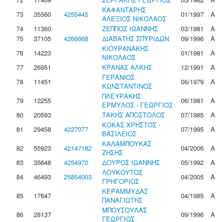
ΚΑΦΑΝΤΑΡΗΣ
73
35560
4255445
01/1997
Α
ΑΛΕΞΙΟΣ ΝΙΚΟΛΑΟΣ
74
11360
ΖΕΠΠΟΣ ΙΩΑΝΝΗΣ
03/1981
Α
75
37105
4266668
ΔΙΑΒΑΤΗΣ ΣΠΥΡΙΔΩΝ
09/1996
Α
ΚΙΟΥΡΑΝΑΚΗΣ
76
14223
01/1981
Α
ΝΙΚΟΛΑΟΣ
77
26951
ΚΡΑΝΑΣ ΑΛΚΗΣ
12/1991
Α
ΓΕΡΑΝΙΟΣ
78
11451
06/1979
Α
ΚΩΝΣΤΑΝΤΙΝΟΣ
ΠΛΕΥΡΑΚΗΣ
79
12255
06/1981
Α
ΕΡΜΥΛΟΣ - ΓΕΩΡΓΙΟΣ
80
20593
ΤΑΚΗΣ ΑΠΟΣΤΟΛΟΣ
07/1985
Α
ΚΟΚΑΣ ΧΡΗΣΤΟΣ -
81
29458
4227077
07/1995
Α
ΒΑΣΙΛΕΙΟΣ
ΚΑΛΑΜΠΟΥΚΑΣ
82
55923
42147182
04/2006
Α
ΖΗΣΗΣ
83
35648
4254970
ΔΟΥΡΟΣ ΙΩΑΝΝΗΣ
05/1992
Α
ΛΟΥΚΟΥΤΟΣ
84
46493
25854003
04/2005
Α
ΓΡΗΓΟΡΙΟΣ
ΚΕΡΑΜΜΥΔΑΣ
85
17647
04/1985
Α
ΠΑΝΑΓΙΩΤΗΣ
ΜΠΟΥΣΟΥΛΑΣ
86
28137
09/1996
Α
ΓΕΩΡΓΙΟΣ