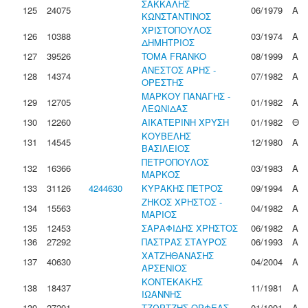
ΣΑΚΚΑΛΗΣ
125
24075
06/1979
Α
ΚΩΝΣΤΑΝΤΙΝΟΣ
ΧΡΙΣΤΟΠΟΥΛΟΣ
126
10388
03/1974
Α
ΔΗΜΗΤΡΙΟΣ
127
39526
TOMA FRANKO
08/1999
Α
ΑΝΕΣΤΟΣ ΑΡΗΣ -
128
14374
07/1982
Α
ΟΡΕΣΤΗΣ
ΜΑΡΚΟΥ ΠΑΝΑΓΗΣ -
129
12705
01/1982
Α
ΛΕΩΝΙΔΑΣ
130
12260
ΑΙΚΑΤΕΡΙΝΗ ΧΡΥΣΗ
01/1982
Θ
ΚΟΥΒΕΛΗΣ
131
14545
12/1980
Α
ΒΑΣΙΛΕΙΟΣ
ΠΕΤΡΟΠΟΥΛΟΣ
132
16366
03/1983
Α
ΜΑΡΚΟΣ
133
31126
4244630
ΚΥΡΑΚΗΣ ΠΕΤΡΟΣ
09/1994
Α
ΖΗΚΟΣ ΧΡΗΣΤΟΣ -
134
15563
04/1982
Α
ΜΑΡΙΟΣ
135
12453
ΣΑΡΑΦΙΔΗΣ ΧΡΗΣΤΟΣ
06/1982
Α
136
27292
ΠΑΣΤΡΑΣ ΣΤΑΥΡΟΣ
06/1993
Α
ΧΑΤΖΗΘΑΝΑΣΗΣ
137
40630
04/2004
Α
ΑΡΣΕΝΙΟΣ
ΚΟΝΤΕΚΑΚΗΣ
138
18437
11/1981
Α
ΙΩΑΝΝΗΣ
139
27291
ΤΖΩΡΤΖΗΣ ΟΡΦΕΑΣ
01/1991
Α