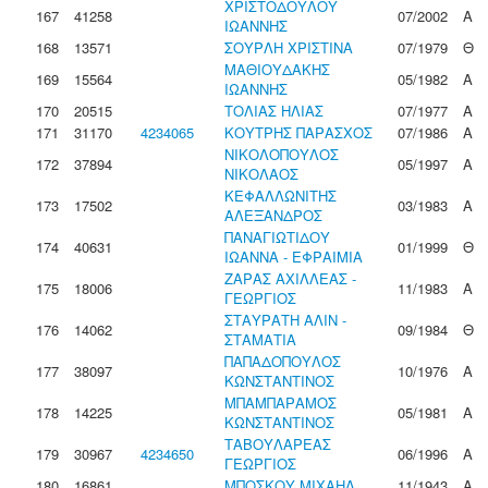
ΧΡΙΣΤΟΔΟΥΛΟΥ
167
41258
07/2002
Α
ΙΩΑΝΝΗΣ
168
13571
ΣΟΥΡΛΗ ΧΡΙΣΤΙΝΑ
07/1979
Θ
ΜΑΘΙΟΥΔΑΚΗΣ
169
15564
05/1982
Α
ΙΩΑΝΝΗΣ
170
20515
ΤΟΛΙΑΣ ΗΛΙΑΣ
07/1977
Α
171
31170
4234065
ΚΟΥΤΡΗΣ ΠΑΡΑΣΧΟΣ
07/1986
Α
ΝΙΚΟΛΟΠΟΥΛΟΣ
172
37894
05/1997
Α
ΝΙΚΟΛΑΟΣ
ΚΕΦΑΛΛΩΝΙΤΗΣ
173
17502
03/1983
Α
ΑΛΕΞΑΝΔΡΟΣ
ΠΑΝΑΓΙΩΤΙΔΟΥ
174
40631
01/1999
Θ
ΙΩΑΝΝΑ - ΕΦΡΑΙΜΙΑ
ΖΑΡΑΣ ΑΧΙΛΛΕΑΣ -
175
18006
11/1983
Α
ΓΕΩΡΓΙΟΣ
ΣΤΑΥΡΑΤΗ ΑΛΙΝ -
176
14062
09/1984
Θ
ΣΤΑΜΑΤΙΑ
ΠΑΠΑΔΟΠΟΥΛΟΣ
177
38097
10/1976
Α
ΚΩΝΣΤΑΝΤΙΝΟΣ
ΜΠΑΜΠΑΡΑΜΟΣ
178
14225
05/1981
Α
ΚΩΝΣΤΑΝΤΙΝΟΣ
ΤΑΒΟΥΛΑΡΕΑΣ
179
30967
4234650
06/1996
Α
ΓΕΩΡΓΙΟΣ
180
16861
ΜΠΟΣΚΟΥ ΜΙΧΑΗΛ
11/1943
Α