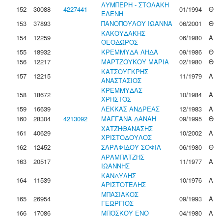
ΛΥΜΠΕΡΗ - ΣΤΟΛΑΚΗ
152
30088
4227441
01/1994
Θ
ΕΛΕΝΗ
153
37893
ΠΑΝΟΠΟΥΛΟΥ ΙΩΑΝΝΑ
06/2001
Θ
ΚΑΚΟΥΔΑΚΗΣ
154
12259
06/1980
Α
ΘΕΟΔΩΡΟΣ
155
18932
ΚΡΕΜΜΥΔΑ ΛΗΔΑ
09/1986
Θ
156
12217
ΜΑΡΤΖΟΥΚΟΥ ΜΑΡΙΑ
02/1980
Θ
ΚΑΤΣΟΥΓΚΡΗΣ
157
12215
11/1979
Α
ΑΝΑΣΤΑΣΙΟΣ
ΚΡΕΜΜΥΔΑΣ
158
18672
10/1984
Α
ΧΡΗΣΤΟΣ
159
16639
ΛΕΚΚΑΣ ΑΝΔΡΕΑΣ
12/1983
Α
160
28304
4213092
ΜΑΓΓΑΝΑ ΔΑΝΑΗ
09/1995
Θ
ΧΑΤΖΗΘΑΝΑΣΗΣ
161
40629
10/2002
Α
ΧΡΙΣΤΟΔΟΥΛΟΣ
162
12452
ΣΑΡΑΦΙΔΟΥ ΣΟΦΙΑ
06/1980
Θ
ΑΡΑΜΠΑΤΖΗΣ
163
20517
11/1977
Α
ΙΩΑΝΝΗΣ
ΚΑΝΔΥΛΗΣ
164
11539
10/1976
Α
ΑΡΙΣΤΟΤΕΛΗΣ
ΜΠΑΣΙΑΚΟΣ
165
26954
09/1993
Α
ΓΕΩΡΓΙΟΣ
166
17086
ΜΠΟΣΚΟΥ ΕΝΟ
04/1980
Α