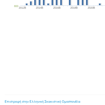
800
2012B
2014B
2016B
2018B
2020B
Επιστροφή στην Ελληνική Σκακιστική Ομοσπονδία