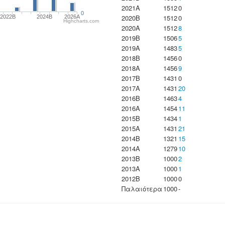
2021A
1512
0
0
2020B
1512
0
2022B
2024B
2026A
Highcharts.com
2020A
1512
8
2019B
1506
5
2019A
1483
5
2018B
1456
0
2018A
1456
9
2017B
1431
0
2017A
1431
20
2016B
1463
4
2016A
1454
11
2015B
1434
1
2015A
1431
21
2014B
1321
15
2014A
1279
10
2013B
1000
2
2013A
1000
1
2012B
1000
0
Παλαιότερα
1000
-