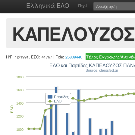
Ελληνικά ΕΛΟ
Περί
ΚΑΠΕΛΟΥΖΟΣ
Η/Γ: 12/1991, ΕΣΟ: 41767 | Fide:
25809440
|
Τέλος Εγγραφής/Ανανέω
ΕΛΟ και Παρτίδες ΚΑΠΕΛΟΥΖΟΣ ΠΑΝ
Source: chessfed.gr
1800
1600
Παρτίδες
ΕΛΟ
1400
ΕΛΟ
1200
1000