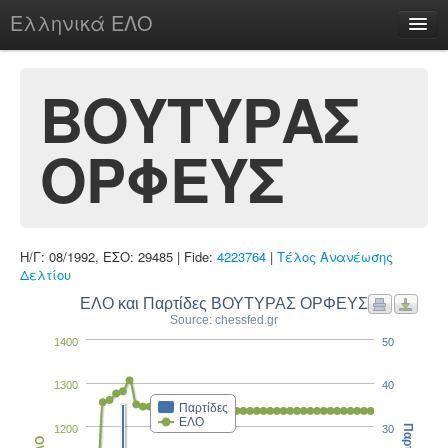
Ελληνικά ΕΛΟ
Περί
ΒΟΥΤΥΡΑΣ
ΟΡΦΕΥΣ
chesstu.be @ discord
Login
Η/Γ: 08/1992, ΕΣΟ: 29485 | Fide:
4223764
|
Τέλος Ανανέωσης
Δελτίου
ΕΛΟ και Παρτίδες ΒΟΥΤΥΡΑΣ ΟΡΦΕΥΣ
Source: chessfed.gr
1400
50
1300
40
Παρτίδες
ΕΛΟ
1200
30