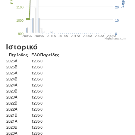
Παρτίδες
ΕΛΟ
1100
20
1000
10
900
0
2005A
2008A
2011A
2014A
2017A
2020A
2023Α
2026A
Highcharts.com
Ιστορικό
Περίοδος
ΕΛΟ
Παρτίδες
2026A
1235
0
2025B
1235
0
2025A
1235
0
2024B
1235
0
2024A
1235
0
2023B
1235
0
2023Α
1235
0
2022B
1235
0
2022A
1235
0
2021B
1235
0
2021A
1235
0
2020B
1235
0
2020A
1235
0