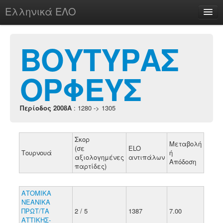
Ελληνικά ΕΛΟ
Περί
ΒΟΥΤΥΡΑΣ
ΟΡΦΕΥΣ
chesstu.be @ discord
Login
Περίοδος 2008A
: 1280 -> 1305
Σκορ
Μεταβολή
(σε
ELO
Τουρνουά
ή
αξιολογημένες
αντιπάλων
Απόδοση
παρτίδες)
ΑΤΟΜΙΚΑ
ΝΕΑΝΙΚΑ
ΠΡΩΤ/ΤΑ
2 / 5
1387
7.00
ΑΤΤΙΚΗΣ-