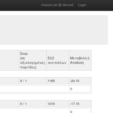
chesstu.be @ discord
Login
Σκορ
(σε
ELO
Μεταβολή ή
αξιολογημένες
αντιπάλων
Απόδοση
παρτίδες)
0 / 1
1165
-24.15
0
0 / 1
1315
-17.15
0