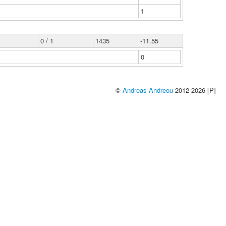
1
0 / 1
1435
-11.55
0
©
Andreas Andreou
2012-2026 [P]