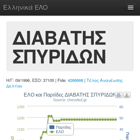
Ελληνικά ΕΛΟ
Περί
ΔΙΑΒΑΤΗΣ
ΣΠΥΡΙΔΩΝ
chesstu.be @ discord
Login
Η/Γ: 09/1996, ΕΣΟ: 37105 | Fide:
4266668
|
Τέλος Ανανέωσης
Δελτίου
ΕΛΟ και Παρτίδες ΔΙΑΒΑΤΗΣ ΣΠΥΡΙΔΩΝ
Source: chessfed.gr
1250
60
1200
50
Παρτίδες
1150
40
ΕΛΟ