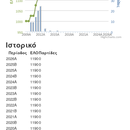
Παρτίδες
ΕΛΟ
1100
30
1050
20
1000
10
950
0
2009A
2012A
2015A
2018A
2021A
2024A
2026A
Highcharts.com
Ιστορικό
Περίοδος
ΕΛΟ
Παρτίδες
2026A
1190
0
2025B
1190
0
2025A
1190
0
2024B
1190
0
2024A
1190
0
2023B
1190
0
2023Α
1190
0
2022B
1190
0
2022A
1190
0
2021B
1190
0
2021A
1190
0
2020B
1190
0
2020A
1190
0