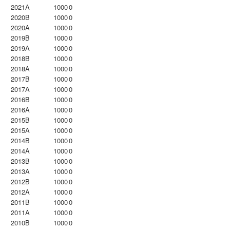
2021A
1000
0
2020B
1000
0
2020A
1000
0
2019B
1000
0
2019A
1000
0
2018B
1000
0
2018A
1000
0
2017B
1000
0
2017A
1000
0
2016B
1000
0
2016A
1000
0
2015B
1000
0
2015A
1000
0
2014B
1000
0
2014A
1000
0
2013B
1000
0
2013A
1000
0
2012B
1000
0
2012A
1000
0
2011B
1000
0
2011A
1000
0
2010B
1000
0