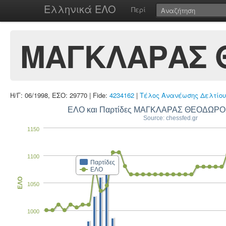
Ελληνικά ΕΛΟ
Περί
ΜΑΓΚΛΑΡΑΣ 
Η/Γ: 06/1998, ΕΣΟ: 29770 | Fide:
4234162
|
Τέλος Ανανέωσης Δελτίου
ΕΛΟ και Παρτίδες ΜΑΓΚΛΑΡΑΣ ΘΕΟΔΩΡΟ
Source: chessfed.gr
1150
1100
Παρτίδες
ΕΛΟ
ΕΛΟ
1050
1000