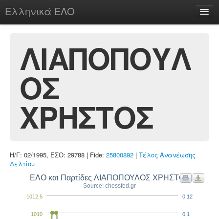
Ελληνικά ΕΛΟ
Περί
ΛΙΑΠΟΠΟΥΛ
ΟΣ
chesstu.be @ discord
Login
ΧΡΗΣΤΟΣ
Η/Γ: 02/1995, ΕΣΟ: 29788 | Fide:
25800892
|
Τέλος Ανανέωσης
Δελτίου
ΕΛΟ και Παρτίδες ΛΙΑΠΟΠΟΥΛΟΣ ΧΡΗΣΤΟΣ
Source: chessfed.gr
1012.5
0.12
1010
0.1