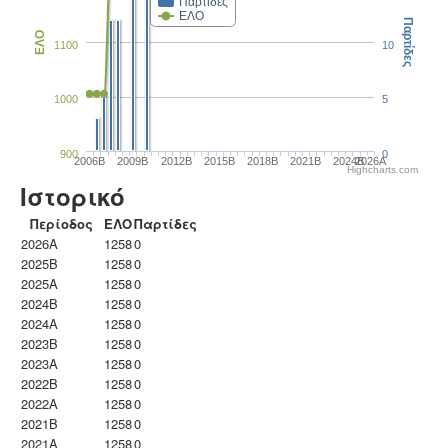
Παρτίδες
ΕΛΟ
Παρτίδες
ΕΛΟ
1100
10
1000
5
900
0
2006B
2009B
2012B
2015B
2018B
2021B
2024B
2026A
Highcharts.com
Ιστορικό
Περίοδος
ΕΛΟ
Παρτίδες
2026A
1258
0
2025B
1258
0
2025A
1258
0
2024B
1258
0
2024A
1258
0
2023B
1258
0
2023Α
1258
0
2022B
1258
0
2022A
1258
0
2021B
1258
0
2021A
1258
0