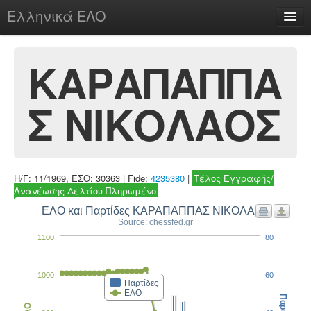
Ελληνικά ΕΛΟ
Περί
ΚΑΡΑΠΑΠΠΑ
Σ ΝΙΚΟΛΑΟΣ
chesstu.be @ discord
Login
Η/Γ: 11/1969, ΕΣΟ: 30363 | Fide:
4235380
|
Τέλος Εγγραφής/
Ανανέωσης Δελτίου Πληρωμένο
ΕΛΟ και Παρτίδες ΚΑΡΑΠΑΠΠΑΣ ΝΙΚΟΛΑΟΣ
Source: chessfed.gr
1100
80
1000
60
Παρτίδες
ΕΛΟ