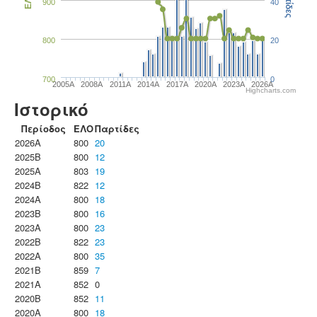
Παρτίδες
ΕΛΟ
900
40
800
20
700
0
2005A
2008A
2011A
2014A
2017A
2020A
2023Α
2026A
Highcharts.com
Ιστορικό
Περίοδος
ΕΛΟ
Παρτίδες
2026A
800
20
2025B
800
12
2025A
803
19
2024B
822
12
2024A
800
18
2023B
800
16
2023Α
800
23
2022B
822
23
2022A
800
35
2021B
859
7
2021A
852
0
2020B
852
11
2020A
800
18