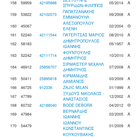
158
59959
42195888
05/2014
Α
ΣΠΥΡΙΔΩΝ-ΦΙΛΙΠΠΟΣ
ΠΑΠΑΤΖΑΝΑΚΗΣ
159
53822
42102073
09/2008
Α
ΕΜΜΑΝΟΥΗΛ
ΑΛΕΞΟΠΟΥΛΟΥ
160
45067
02/2004
Θ
ΕΛΕΝΗ
161
52240
42111544
ΠΑΤΕΡΙΤΣΑΣ ΜΑΡΙΟΣ
08/2010
Α
ΔΗΜΗΤΡΟΠΟΥΛΟΣ
162
58183
05/1957
Α
ΙΩΑΝΝΗΣ
ΦΟΥΝΤΟΥΛΗΣ
163
52242
42111714
10/2010
Α
ΔΗΜΗΤΡΙΟΣ
ΣΙΡΜΑΪΣΤΕΡ ΜΙΧΑΗΛ
164
46912
25856707
07/2008
Α
ΔΗΜΗΤΡΙΟΣ
ΚΙΡΜΑΝΙΔΗΣ
165
50411
25895818
03/2009
Α
ΔΑΜΙΑΝΟΣ
166
46725
912336
ZAJIC MILAN
01/1999
Α
ΞΥΔΟΥΣ ΝΙΚΟΛΑΟΣ -
167
47789
12/2002
Α
ΑΝΑΣΤΑΣΙΟΣ
168
60732
42188040
BODE DEBORA
04/2012
Θ
ΒΕΡΝΑΡΔΗΣ
169
47984
03/2005
Α
ΙΩΑΝΝΗΣ
ΙΩΑΝΝΟΥ
170
54479
01/2009
Α
ΚΩΝΣΤΑΝΤΙΝΟΣ
ΚΟΥΚΟΥΒΑΚΗΣ-