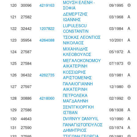
ΜΟΥΣΗ ΕΛΕΝΗ -
120
30096
4219163
09/1995
Θ
ΣΟΦΙΑ
ΔΕΜΕΡΤΖΗΣ
121
27582
03/1968
Α
ΙΩΑΝΝΗΣ
LUPULESCU
122
32442
1207822
03/1984
Α
CONSTANTIN
ΤΣΟΚΑΣ ΛΕΟΝΤΙΟΣ
123
35954
4264088
10/2001
Α
ΝΙΚΟΛΑΟΣ
ΜΙΧΑΗΛΙΔΗΣ
124
27587
05/1972
Α
ΚΛΕΟΒΟΥΛΟΣ
ΜΕΓΑΛΟΚΟΝΟΜΟΥ
125
27584
07/1973
Θ
ΑΙΚΑΤΕΡΙΝΗ
ΚΟΣΣΙΩΡΗΣ
126
36432
4262735
03/1981
Α
ΑΡΙΣΤΟΜΕΝΗΣ
ΠΑΛΑΙΟΓΙΑΝΝΗ
127
27597
12/1980
Θ
ΑΙΚΑΤΕΡΙΝΗ
ΠΕΤΡΟΛΕΚΑ
128
30886
4218060
02/1992
Θ
ΜΑΓΔΑΛΗΝΗ
ΣΕΝΤΓΚΙΟΡΓΚΗ
129
27586
08/1938
Α
ΙΣΤΒΑΝ
130
44643
DVIRNYY DANYYIL
10/1990
Α
ΠΑΝΑΓΙΩΤΟΠΟΥΛΟΣ
131
27590
03/1974
Α
ΔΗΜΗΤΡΙΟΣ
132
27595
ΤΣΙΓΩΝΗ ΓΕΩΡΓΙΑ
05/1981
Θ