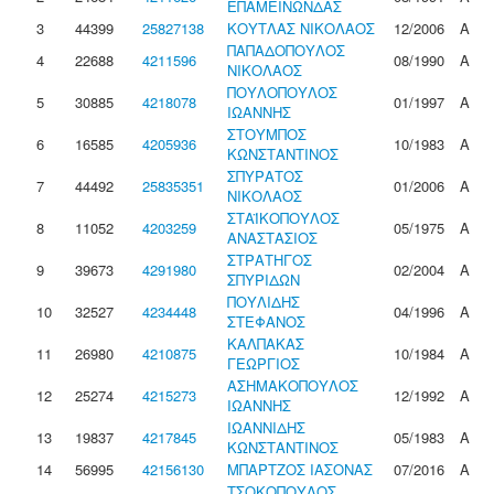
ΕΠΑΜΕΙΝΩΝΔΑΣ
3
44399
25827138
ΚΟΥΤΛΑΣ ΝΙΚΟΛΑΟΣ
12/2006
Α
ΠΑΠΑΔΟΠΟΥΛΟΣ
4
22688
4211596
08/1990
Α
ΝΙΚΟΛΑΟΣ
ΠΟΥΛΟΠΟΥΛΟΣ
5
30885
4218078
01/1997
Α
ΙΩΑΝΝΗΣ
ΣΤΟΥΜΠΟΣ
6
16585
4205936
10/1983
Α
ΚΩΝΣΤΑΝΤΙΝΟΣ
ΣΠΥΡΑΤΟΣ
7
44492
25835351
01/2006
Α
ΝΙΚΟΛΑΟΣ
ΣΤΑΪΚΟΠΟΥΛΟΣ
8
11052
4203259
05/1975
Α
ΑΝΑΣΤΑΣΙΟΣ
ΣΤΡΑΤΗΓΟΣ
9
39673
4291980
02/2004
Α
ΣΠΥΡΙΔΩΝ
ΠΟΥΛΙΔΗΣ
10
32527
4234448
04/1996
Α
ΣΤΕΦΑΝΟΣ
ΚΑΛΠΑΚΑΣ
11
26980
4210875
10/1984
Α
ΓΕΩΡΓΙΟΣ
ΑΣΗΜΑΚΟΠΟΥΛΟΣ
12
25274
4215273
12/1992
Α
ΙΩΑΝΝΗΣ
ΙΩΑΝΝΙΔΗΣ
13
19837
4217845
05/1983
Α
ΚΩΝΣΤΑΝΤΙΝΟΣ
14
56995
42156130
ΜΠΑΡΤΖΟΣ ΙΑΣΟΝΑΣ
07/2016
Α
ΤΣΟΚΟΠΟΥΛΟΣ