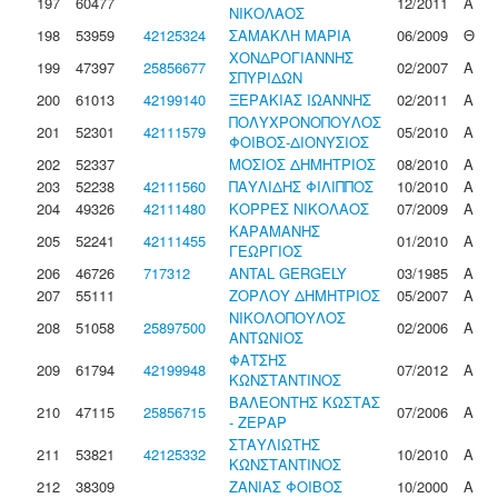
197
60477
12/2011
Α
ΝΙΚΟΛΑΟΣ
198
53959
42125324
ΣΑΜΑΚΛΗ ΜΑΡΙΑ
06/2009
Θ
ΧΟΝΔΡΟΓΙΑΝΝΗΣ
199
47397
25856677
02/2007
Α
ΣΠΥΡΙΔΩΝ
200
61013
42199140
ΞΕΡΑΚΙΑΣ ΙΩΑΝΝΗΣ
02/2011
Α
ΠΟΛΥΧΡΟΝΟΠΟΥΛΟΣ
201
52301
42111579
05/2010
Α
ΦΟΙΒΟΣ-ΔΙΟΝΥΣΙΟΣ
202
52337
ΜΟΣΙΟΣ ΔΗΜΗΤΡΙΟΣ
08/2010
Α
203
52238
42111560
ΠΑΥΛΙΔΗΣ ΦΙΛΙΠΠΟΣ
10/2010
Α
204
49326
42111480
ΚΟΡΡΕΣ ΝΙΚΟΛΑΟΣ
07/2009
Α
ΚΑΡΑΜΑΝΗΣ
205
52241
42111455
01/2010
Α
ΓΕΩΡΓΙΟΣ
206
46726
717312
ANTAL GERGELY
03/1985
Α
207
55111
ΖΟΡΛΟΥ ΔΗΜΗΤΡΙΟΣ
05/2007
Α
ΝΙΚΟΛΟΠΟΥΛΟΣ
208
51058
25897500
02/2006
Α
ΑΝΤΩΝΙΟΣ
ΦΑΤΣΗΣ
209
61794
42199948
07/2012
Α
ΚΩΝΣΤΑΝΤΙΝΟΣ
ΒΑΛΕΟΝΤΗΣ ΚΩΣΤΑΣ
210
47115
25856715
07/2006
Α
- ΖΕΡΑΡ
ΣΤΑΥΛΙΩΤΗΣ
211
53821
42125332
10/2010
Α
ΚΩΝΣΤΑΝΤΙΝΟΣ
212
38309
ΖΑΝΙΑΣ ΦΟΙΒΟΣ
10/2000
Α