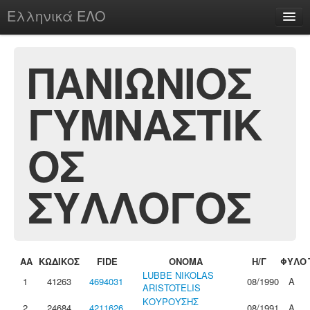
Ελληνικά ΕΛΟ
Περί
ΠΑΝΙΩΝΙΟΣ
ΓΥΜΝΑΣΤΙΚ
chesstu.be @ discord
Login
ΟΣ
ΣΥΛΛΟΓΟΣ
ΑΑ
ΚΩΔΙΚΟΣ
FIDE
ΟΝΟΜΑ
Η/Γ
ΦΥΛΟ
LUBBE NIKOLAS
1
41263
4694031
08/1990
Α
ARISTOTELIS
ΚΟΥΡΟΥΣΗΣ
2
24684
4211626
08/1991
Α