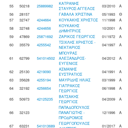
ΚΑΤΡΑΝΗΣ
55
50218
25889982
03/2010
Α
ΣΤΑΥΡΟΣ-ΑΓΓΕΛΟΣ
56
28157
ΓΑΒΑΛΑ ΧΡΙΣΤΙΝΑ
05/1993
Θ
57
32747
4244664
ΚΟΥΚΑΚΗΣ ΧΡΗΣΤΟΣ
11/1998
Α
ΚΟΥΚΑΚΗΣ
58
32748
4244656
10/2001
Α
ΔΗΜΗΤΡΙΟΣ
59
47869
25871692
ΖΑΡΙΚΟΣ ΓΕΩΡΓΙΟΣ
01/1972
Α
ΤΣΙΧΛΗΣ ΧΡΗΣΤΟΣ -
60
35579
4255542
04/1997
Α
ΝΕΚΤΑΡΙΟΣ
ΜΠΟΥΡΑΣ
61
62799
541014502
ΑΛΕΞΑΝΔΡΟΣ-
04/2012
Α
ΕΥΓΕΝΙΟΣ
ΑΣΜΑΝΗΣ
62
25130
4219090
04/1991
Α
ΕΥΣΤΡΑΤΙΟΣ
63
35628
4255194
ΜΑΥΡΙΔΗΣ ΗΛΙΑΣ
03/1999
Α
ΓΙΑΤΡΑΚΟΣ
64
32192
4256654
06/1998
Α
ΓΕΩΡΓΙΟΣ
ΒΑΤΣΑΚΗΣ
65
50973
42125235
04/2009
Α
ΓΕΩΡΓΙΟΣ
ΠΑΠΑΔΟΠΟΥΛΟΣ
66
32123
ΠΑΝΑΓΙΩΤΗΣ -
12/1996
Α
ΠΡΟΔΡΟΜΟΣ
ΓΕΩΡΓΟΠΟΥΛΟΣ
67
63231
541013689
01/2017
Α