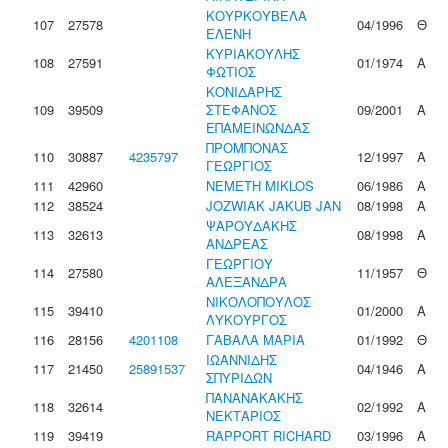
ΚΟΥΡΚΟΥΒΕΛΑ
107
27578
04/1996
Θ
ΕΛΕΝΗ
ΚΥΡΙΑΚΟΥΛΗΣ
108
27591
01/1974
Α
ΦΩΤΙΟΣ
ΚΟΝΙΔΑΡΗΣ
109
39509
ΣΤΕΦΑΝΟΣ
09/2001
Α
ΕΠΑΜΕΙΝΩΝΔΑΣ
ΠΡΟΜΠΟΝΑΣ
110
30887
4235797
12/1997
Α
ΓΕΩΡΓΙΟΣ
111
42960
NEMETH MIKLOS
06/1986
Α
112
38524
JOZWIAK JAKUB JAN
08/1998
Α
ΨΑΡΟΥΔΑΚΗΣ
113
32613
08/1998
Α
ΑΝΔΡΕΑΣ
ΓΕΩΡΓΙΟΥ
114
27580
11/1957
Θ
ΑΛΕΞΑΝΔΡΑ
ΝΙΚΟΛΟΠΟΥΛΟΣ
115
39410
01/2000
Α
ΛΥΚΟΥΡΓΟΣ
116
28156
4201108
ΓΑΒΑΛΑ ΜΑΡΙΑ
01/1992
Θ
ΙΩΑΝΝΙΔΗΣ
117
21450
25891537
04/1946
Α
ΣΠΥΡΙΔΩΝ
ΠΑΝΑΝΑΚΑΚΗΣ
118
32614
02/1992
Α
ΝΕΚΤΑΡΙΟΣ
119
39419
RAPPORT RICHARD
03/1996
Α