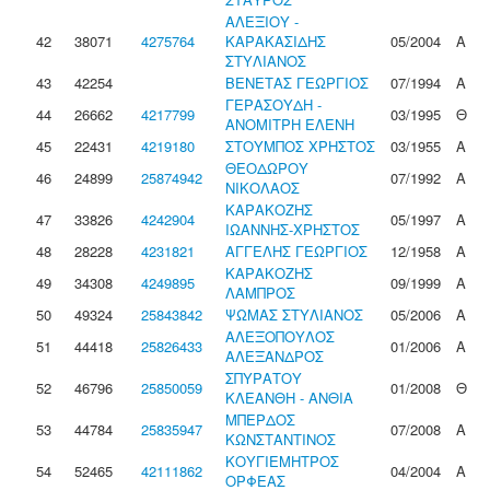
ΑΛΕΞΙΟΥ -
42
38071
4275764
ΚΑΡΑΚΑΣΙΔΗΣ
05/2004
Α
ΣΤΥΛΙΑΝΟΣ
43
42254
ΒΕΝΕΤΑΣ ΓΕΩΡΓΙΟΣ
07/1994
Α
ΓΕΡΑΣΟΥΔΗ -
44
26662
4217799
03/1995
Θ
ΑΝΟΜΙΤΡΗ ΕΛΕΝΗ
45
22431
4219180
ΣΤΟΥΜΠΟΣ ΧΡΗΣΤΟΣ
03/1955
Α
ΘΕΟΔΩΡΟΥ
46
24899
25874942
07/1992
Α
ΝΙΚΟΛΑΟΣ
ΚΑΡΑΚΟΖΗΣ
47
33826
4242904
05/1997
Α
ΙΩΑΝΝΗΣ-ΧΡΗΣΤΟΣ
48
28228
4231821
ΑΓΓΕΛΗΣ ΓΕΩΡΓΙΟΣ
12/1958
Α
ΚΑΡΑΚΟΖΗΣ
49
34308
4249895
09/1999
Α
ΛΑΜΠΡΟΣ
50
49324
25843842
ΨΩΜΑΣ ΣΤΥΛΙΑΝΟΣ
05/2006
Α
ΑΛΕΞΟΠΟΥΛΟΣ
51
44418
25826433
01/2006
Α
ΑΛΕΞΑΝΔΡΟΣ
ΣΠΥΡΑΤΟΥ
52
46796
25850059
01/2008
Θ
ΚΛΕΑΝΘΗ - ΑΝΘΙΑ
ΜΠΕΡΔΟΣ
53
44784
25835947
07/2008
Α
ΚΩΝΣΤΑΝΤΙΝΟΣ
ΚΟΥΓΙΕΜΗΤΡΟΣ
54
52465
42111862
04/2004
Α
ΟΡΦΕΑΣ