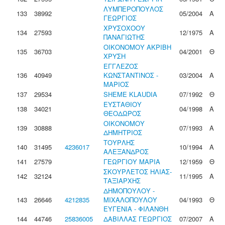
ΛΥΜΠΕΡΟΠΟΥΛΟΣ
133
38992
05/2004
Α
ΓΕΩΡΓΙΟΣ
ΧΡΥΣΟΧΟΟΥ
134
27593
12/1975
Α
ΠΑΝΑΓΙΩΤΗΣ
ΟΙΚΟΝΟΜΟΥ ΑΚΡΙΒΗ
135
36703
04/2001
Θ
ΧΡΥΣΗ
ΕΓΓΛΕΖΟΣ
136
40949
ΚΩΝΣΤΑΝΤΙΝΟΣ -
03/2004
Α
ΜΑΡΙΟΣ
137
29534
SHEME KLAUDIA
07/1992
Θ
ΕΥΣΤΑΘΙΟΥ
138
34021
04/1998
Α
ΘΕΟΔΩΡΟΣ
ΟΙΚΟΝΟΜΟΥ
139
30888
07/1993
Α
ΔΗΜΗΤΡΙΟΣ
ΤΟΥΡΛΗΣ
140
31495
4236017
10/1994
Α
ΑΛΕΞΑΝΔΡΟΣ
141
27579
ΓΕΩΡΓΙΟΥ ΜΑΡΙΑ
12/1959
Θ
ΣΚΟΥΡΛΕΤΟΣ ΗΛΙΑΣ-
142
32124
11/1995
Α
ΤΑΞΙΑΡΧΗΣ
ΔΗΜΟΠΟΥΛΟΥ -
143
26646
4212835
ΜΙΧΑΛΟΠΟΥΛΟΥ
04/1993
Θ
ΕΥΓΕΝΙΑ - ΦΙΛΑΝΘΗ
144
44746
25836005
ΔΑΒΙΛΛΑΣ ΓΕΩΡΓΙΟΣ
07/2007
Α