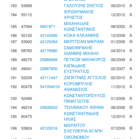
183
53956
ΓΑΛΟΥΖΗΣ ΣΚΕΥΟΣ
09/2010
Α
ΙΕΡΩΝΥΜΑΚΗΣ
184
55112
12/2012
Α
ΧΡΗΣΤΟΣ
ΜΙΧΑΗΛΙΔΗΣ
185
47094
5901871
08/2002
Α
ΚΩΝΣΤΑΝΤΙΝΟΣ
186
55102
42140269
ΚΟΚΑ ΚΛΕΑΝΘΗΣ
12/2008
Α
187
53902
42125294
ΜΚΡΙΤΣΙΑΝ ΜΑΡΙΑΜ
01/2009
Θ
ΣΑΜΟΘΡΑΚΗΣ
188
58763
42176980
04/2014
Α
ΙΩΑΝΝΗΣ-ΜΙΧΑΗΛ
189
48275
25866958
ΠΕΤΚΟΒ ΝΙΚΗΦΟΡΟΣ
06/2009
Α
ΚΑΠΑΔΑΗΣ
190
49041
25867830
02/2007
Α
ΕΥΣΤΡΑΤΙΟΣ
191
52239
42111447
ΖΑΠΑΤΙΝΑΣ ΑΓΓΕΛΟΣ
02/2010
Α
ΚΟΡΟΜΠΥΛΗΣ
192
60478
541004019
11/2012
Α
ΑΘΑΝΑΣΙΟΣ
ΚΩΝΣΤΑΝΤΟΠΟΥΛΟΣ
193
52466
01/2006
Α
ΠΑΝΑΓΙΩΤΗΣ
194
46216
25838202
ΤΣΙΛΙΒΑΚΟΥ ΑΘΗΝΑ
08/2006
Θ
ΚΩΝΣΤΑΝΤΙΝΙΔΗΣ
195
60475
12/2010
Α
ΗΛΙΑΣ
ΜΩΡΑΪΤΟΥ
196
53824
42125316
07/2009
Θ
ΕΛΕΥΘΕΡΙΑ-ΑΓΑΠΗ
ΟΙΚΟΝΟΜΟΥ