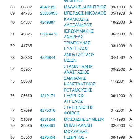
ΦΙΛΙΠΠΟΣ
68
33892
4243129
ΜΑΛΛΗΣ ΔΗΜΗΤΡΙΟΣ
09/1999
Α
69
44785
25835955
ΜΠΕΡΔΟΣ ΝΙΚΟΛΑΟΣ
05/1978
Α
ΚΑΡΑΚΟΖΗΣ
70
34307
4249887
10/2000
Α
ΑΛΕΞΑΝΔΡΟΣ
ΙΕΡΩΝΥΜΑΚΗΣ
71
49325
25874470
06/2008
Α
ΑΝΔΡΕΑΣ
ΤΡΙΜΠΟΥΝΑΣ
72
41765
03/1998
Α
ΕΥΑΓΓΕΛΟΣ
ΑΜΠΑΤΖΟΓΛΟΥ
73
32303
4226844
04/1992
Α
ΙΑΣΩΝ
ΣΤΑΜΑΤΙΑΔΗΣ
74
38957
09/2002
Α
ΑΝΑΣΤΑΣΙΟΣ
ΣΑΜΠΑΝΗΣ
75
38608
11/2001
Α
ΚΩΝΣΤΑΝΤΙΝΟΣ
ΠΟΤΑΜΟΥΣΗΣ
76
25653
4219171
ΓΕΩΡΓΙΟΣ -
09/1993
Α
ΑΓΓΕΛΟΣ
ΣΤΡΕΒΙΝΙΩΤΗΣ
77
37099
4275616
01/2001
Α
ΦΟΙΒΟΣ
78
31689
4231244
ΜΟΣΧΙΔΗΣ ΣΥΜΕΩΝ
11/1996
Α
79
39585
4288491
ΜΠΙΛΗ ΔΑΝΑΗ
02/2000
Θ
ΜΟΥΖΑΪΔΗΣ
80
36500
4275454
ΓΕΩΡΓΙΟΣ -
06/1999
Α