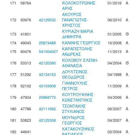
171
58764
ΚΟΛΟΚΟΤΡΩΝΗΣ
01/2016
Α
ΑΡΗΣ
ΑΚΟΥΡΟΣ
172
50976
42129532
ΠΑΝΑΓΙΩΤΗΣ-
06/2010
Α
ΧΡΗΣΤΟΣ
ΚΥΡΙΑΖΗ ΜΑΡΙΑ
173
41601
01/2005
Θ
ΔΗΜΗΤΡΑ
174
49043
25874489
ΚΑΝΙΝΗΣ ΓΕΩΡΓΙΟΣ
10/2008
Α
ΚΑΡΑΠΙΣΤΟΛΗΣ
175
60476
541004027
11/2013
Α
ΑΝΔΡΕΑΣ
ΚΟΛΟΒΟΥ ΕΛΕΝΗ-
176
53313
42120390
04/2004
Θ
ΑΘΑΝΑΣΙΑ
ΔΟΥΛΤΣΙΝΟΣ
177
51292
42134153
04/1998
Α
ΘΕΟΔΩΡΟΣ
ΓΙΑΝΝΟΥΛΗΣ
178
52102
42103908
11/2009
Α
ΠΕΤΡΟΣ
ΚΟΥΤΡΟΥΦΙΝΗΣ
179
47934
25868772
04/2006
Α
ΚΩΝΣΤΑΝΤΙΝΟΣ
ΤΣΟΝΤΑΚΗΣ
180
47786
42111692
06/2007
Α
ΣΤΥΛΙΑΝΟΣ
ΜΟΥΝΔΡΟΣ
181
53823
42125308
04/2007
Α
ΓΕΩΡΓΙΟΣ
ΚΑΤΑΚΟΥΖΗΝΟΣ
182
44641
02/2004
Α
ΒΑΣΙΛΕΙΟΣ