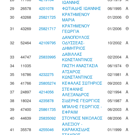
ΙΩΑΝΝΗΣ
29
26578
4201078
ΦΩΤΙΑΔΗΣ ΙΩΑΝΝΗΣ
06/1995
Α
ΚΡΑΤΗΜΕΝΟΥ
30
43268
25821725
01/2006
Θ
ΜΑΡΙΑ
ΚΡΑΤΗΜΕΝΟΥ
31
43269
25821717
01/2006
Θ
ΓΕΩΡΓΙΑ
ΔΑΝΟΠΟΥΛΟΣ
32
52464
42109795
ΟΔΥΣΣΕΑΣ-
10/2002
Α
ΔΗΜΗΤΡΙΟΣ
ΔΑΒΙΛΛΑΣ
33
44747
25833995
02/2004
Α
ΚΩΝΣΤΑΝΤΙΝΟΣ
34
11035
ΠΑΣΤΗ ΑΝΑΣΤΑΣΙΑ
06/1974
Θ
ΑΤΣΑΡΟΣ
35
16786
4232275
02/1981
Α
ΚΩΝΣΤΑΝΤΙΝΟΣ
36
41766
25805274
ΚΕΦΑΛΑΣ ΣΩΤΗΡΙΟΣ
09/2003
Α
ΣΤΕΦΑΝΗΣ
37
24897
4214056
02/1994
Α
ΑΛΕΞΑΝΔΡΟΣ
38
18024
4235878
ΣΙΔΕΡΗΣ ΓΕΩΡΓΙΟΣ
05/1987
Α
ΜΠΑΛΗΣ ΓΕΩΡΓΙΟΣ -
39
47400
25861735
06/2003
Α
ΕΦΡΑΙΜ
40
44639
25835092
ΣΤΟΥΝΟΣ ΝΙΚΟΛΑΟΣ
08/2006
Α
ΑΛΕΞΙΟΥ -
41
35578
4255046
ΚΑΡΑΚΑΣΙΔΗΣ
01/1999
Α
ΣΤΑΥΡΟΣ