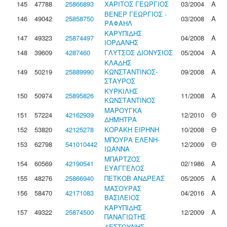
145
47788
25866893
ΧΑΡΙΤΟΣ ΓΕΩΡΓΙΟΣ
03/2004
Α
ΒΕΝΕΡ ΓΕΩΡΓΙΟΣ -
146
49042
25858750
03/2008
Α
ΡΑΦΑΗΛ
ΚΑΡΥΠΙΔΗΣ
147
49323
25874497
04/2008
Α
ΙΟΡΔΑΝΗΣ
148
39609
4287460
ΓΛΥΤΣΟΣ ΔΙΟΝΥΣΙΟΣ
05/2004
Α
ΚΛΑΔΗΣ
149
50219
25889990
ΚΩΝΣΤΑΝΤΙΝΟΣ-
09/2008
Α
ΣΤΑΥΡΟΣ
ΚΥΡΚΙΛΗΣ
150
50974
25895826
11/2008
Α
ΚΩΝΣΤΑΝΤΙΝΟΣ
ΜΑΡΟΥΓΚΑ
151
57224
42162939
12/2010
Θ
ΔΗΜΗΤΡΑ
152
53820
42125278
ΚΟΡΑΚΗ ΕΙΡΗΝΗ
10/2008
Θ
ΜΠΟΥΡΑ ΕΛΕΝΗ-
153
62798
541010442
12/2009
Θ
ΙΩΑΝΝΑ
ΜΠΑΡΤΖΟΣ
154
60569
42190541
02/1986
Α
ΕΥΑΓΓΕΛΟΣ
155
48276
25866940
ΠΕΤΚΟΒ ΑΝΔΡΕΑΣ
05/2005
Α
ΜΑΣΟΥΡΑΣ
156
58470
42171083
04/2016
Α
ΒΑΣΙΛΕΙΟΣ
ΚΑΡΥΠΙΔΗΣ
157
49322
25874500
12/2009
Α
ΠΑΝΑΓΙΩΤΗΣ
ΔΕΣΤΟΥΝΗΣ