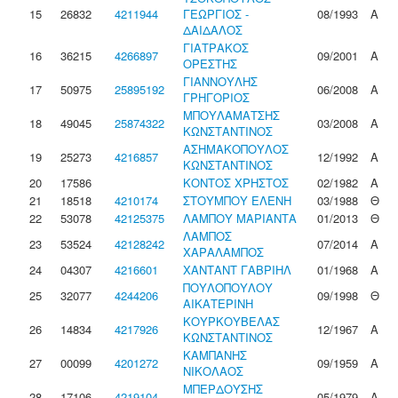
15
26832
4211944
ΓΕΩΡΓΙΟΣ -
08/1993
Α
ΔΑΙΔΑΛΟΣ
ΓΙΑΤΡΑΚΟΣ
16
36215
4266897
09/2001
Α
ΟΡΕΣΤΗΣ
ΓΙΑΝΝΟΥΛΗΣ
17
50975
25895192
06/2008
Α
ΓΡΗΓΟΡΙΟΣ
ΜΠΟΥΛΑΜΑΤΣΗΣ
18
49045
25874322
03/2008
Α
ΚΩΝΣΤΑΝΤΙΝΟΣ
ΑΣΗΜΑΚΟΠΟΥΛΟΣ
19
25273
4216857
12/1992
Α
ΚΩΝΣΤΑΝΤΙΝΟΣ
20
17586
ΚΟΝΤΟΣ ΧΡΗΣΤΟΣ
02/1982
Α
21
18518
4210174
ΣΤΟΥΜΠΟΥ ΕΛΕΝΗ
03/1988
Θ
22
53078
42125375
ΛΑΜΠΟΥ ΜΑΡΙΑΝΤΑ
01/2013
Θ
ΛΑΜΠΟΣ
23
53524
42128242
07/2014
Α
ΧΑΡΑΛΑΜΠΟΣ
24
04307
4216601
ΧΑΝΤΑΝΤ ΓΑΒΡΙΗΛ
01/1968
Α
ΠΟΥΛΟΠΟΥΛΟΥ
25
32077
4244206
09/1998
Θ
ΑΙΚΑΤΕΡΙΝΗ
ΚΟΥΡΚΟΥΒΕΛΑΣ
26
14834
4217926
12/1967
Α
ΚΩΝΣΤΑΝΤΙΝΟΣ
ΚΑΜΠΑΝΗΣ
27
00099
4201272
09/1959
Α
ΝΙΚΟΛΑΟΣ
ΜΠΕΡΔΟΥΣΗΣ
28
17106
4219104
05/1979
Α