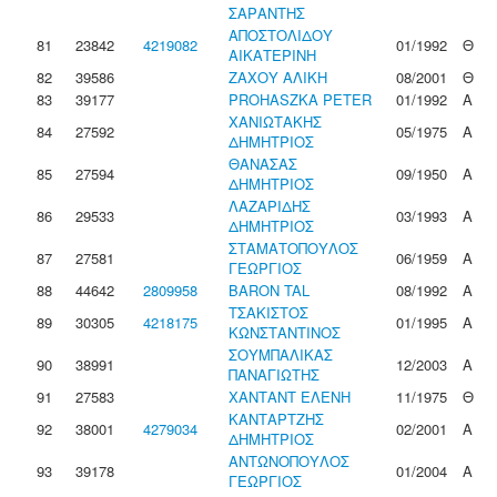
ΣΑΡΑΝΤΗΣ
ΑΠΟΣΤΟΛΙΔΟΥ
81
23842
4219082
01/1992
Θ
ΑΙΚΑΤΕΡΙΝΗ
82
39586
ΖΑΧΟΥ ΑΛΙΚΗ
08/2001
Θ
83
39177
PROHASZKA PETER
01/1992
Α
ΧΑΝΙΩΤΑΚΗΣ
84
27592
05/1975
Α
ΔΗΜΗΤΡΙΟΣ
ΘΑΝΑΣΑΣ
85
27594
09/1950
Α
ΔΗΜΗΤΡΙΟΣ
ΛΑΖΑΡΙΔΗΣ
86
29533
03/1993
Α
ΔΗΜΗΤΡΙΟΣ
ΣΤΑΜΑΤΟΠΟΥΛΟΣ
87
27581
06/1959
Α
ΓΕΩΡΓΙΟΣ
88
44642
2809958
BARON TAL
08/1992
Α
ΤΣΑΚΙΣΤΟΣ
89
30305
4218175
01/1995
Α
ΚΩΝΣΤΑΝΤΙΝΟΣ
ΣΟΥΜΠΑΛΙΚΑΣ
90
38991
12/2003
Α
ΠΑΝΑΓΙΩΤΗΣ
91
27583
ΧΑΝΤΑΝΤ ΕΛΕΝΗ
11/1975
Θ
ΚΑΝΤΑΡΤΖΗΣ
92
38001
4279034
02/2001
Α
ΔΗΜΗΤΡΙΟΣ
ΑΝΤΩΝΟΠΟΥΛΟΣ
93
39178
01/2004
Α
ΓΕΩΡΓΙΟΣ