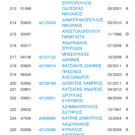
ΣΠΥΡΟΠΟΥΛΟΣ
213
51566
ΟΔΥΣΣΕΑΣ-
05/2001
Α
ΝΙΚΟΛΑΟΣ
ΔΗΜΗΤΡΑΚΟΠΟΥΛΟΣ
214
53833
42125243
03/2010
Α
ΝΙΚΟΛΑΟΣ
ΑΠΟΣΤΟΛΟΠΟΥΛΟΥ
215
30097
11/1996
Θ
ΠΑΝΑΓΙΩΤΑ
ΑΝΔΡΙΚΑΚΗΣ
216
50217
07/2008
Α
ΣΠΥΡΙΔΩΝ
ΜΠΑΣΟΥΚΕΑΣ
217
54138
42127122
10/2008
Α
ΙΩΑΝΝΗΣ
218
53825
42129516
ΒΑΤΣΑΚΗΣ ΙΩΑΝΝΗΣ
05/2011
Α
ΠΡΑΣΙΝΟΣ
219
58430
03/2003
Α
ΑΛΕΞΑΝΔΡΟΣ
220
53900
42126789
ΔΙΟΝΥΣΗΣ ΛΑΜΠΡΟΣ
01/2011
Α
221
53901
ΚΑΤΣΑΠΗΣ ΑΝΔΡΕΑΣ
04/2012
Α
ΔΡΟΥΛΙΑΣ
222
53831
42125251
06/2009
Α
ΕΥΘΥΜΙΟΣ
ΑΣΗΜΑΚΟΠΟΥΛΟΣ
223
29532
12/1991
Α
ΣΩΤΗΡΙΟΣ
224
47036
25856685
ΚΑΤΡΗΣ ΔΗΜΗΤΡΙΟΣ
12/2004
Α
ΛΑΔΟΥΚΑΚΗΣ
225
53958
42125286
ΚΥΡΙΛΛΟΣ-
05/2009
Α
ΑΥΓΕΡΙΝΟΣ