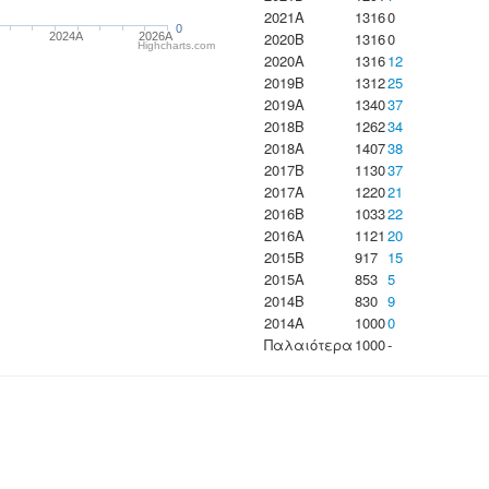
2021A
1316
0
0
2020B
1316
0
2024A
2026A
Highcharts.com
2020A
1316
12
2019B
1312
25
2019A
1340
37
2018B
1262
34
2018A
1407
38
2017B
1130
37
2017A
1220
21
2016B
1033
22
2016A
1121
20
2015B
917
15
2015A
853
5
2014B
830
9
2014A
1000
0
Παλαιότερα
1000
-