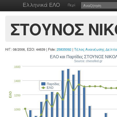
Ελληνικά ΕΛΟ
Περί
ΣΤΟΥΝΟΣ ΝΙ
Η/Γ: 08/2006, ΕΣΟ: 44639 | Fide:
25835092
|
Τέλος Ανανέωσης Δελτίο
ΕΛΟ και Παρτίδες ΣΤΟΥΝΟΣ ΝΙΚ
Source: chessfed.gr
1600
1400
Παρτίδες
ΕΛΟ
ΕΛΟ
1200
1000