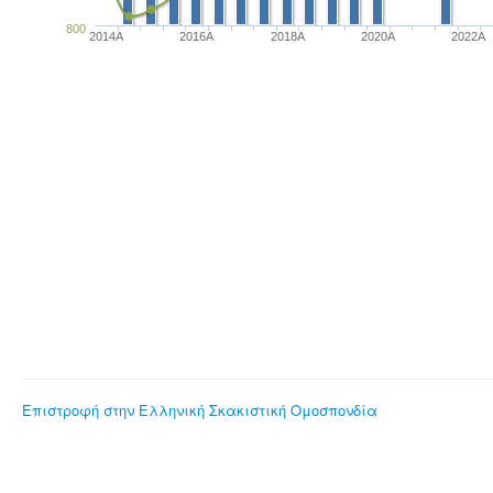
800
2014A
2016A
2018A
2020A
2022A
Επιστροφή στην Ελληνική Σκακιστική Ομοσπονδία