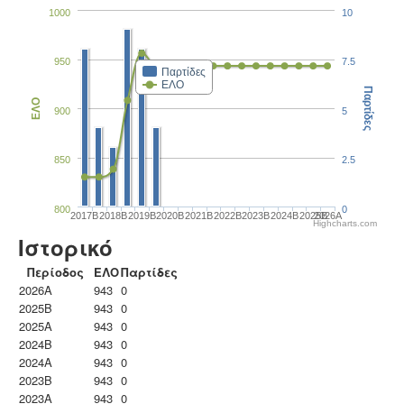
1000
10
950
7.5
Παρτίδες
ΕΛΟ
Παρτίδες
ΕΛΟ
900
5
850
2.5
800
0
2017B
2018B
2019B
2020B
2021B
2022B
2023B
2024B
2025B
2026A
Highcharts.com
Ιστορικό
Περίοδος
ΕΛΟ
Παρτίδες
2026A
943
0
2025B
943
0
2025A
943
0
2024B
943
0
2024A
943
0
2023B
943
0
2023Α
943
0