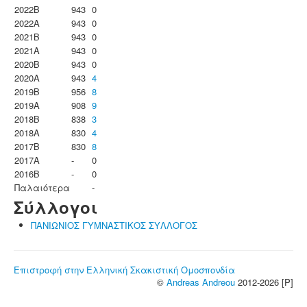
2022B
943
0
2022A
943
0
2021B
943
0
2021A
943
0
2020B
943
0
2020A
943
4
2019B
956
8
2019A
908
9
2018B
838
3
2018A
830
4
2017B
830
8
2017A
-
0
2016B
-
0
Παλαιότερα
-
Σύλλογοι
ΠΑΝΙΩΝΙΟΣ ΓΥΜΝΑΣΤΙΚΟΣ ΣΥΛΛΟΓΟΣ
Επιστροφή στην Ελληνική Σκακιστική Ομοσπονδία
©
Andreas Andreou
2012-2026 [P]