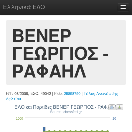
Ελληνικά ΕΛΟ
Περί
ΒΕΝΕΡ
ΓΕΩΡΓΙΟΣ -
chesstu.be @ discord
Login
ΡΑΦΑΗΛ
Η/Γ: 03/2008, ΕΣΟ: 49042 | Fide:
25858750
|
Τέλος Ανανέωσης
Δελτίου
ΕΛΟ και Παρτίδες ΒΕΝΕΡ ΓΕΩΡΓΙΟΣ - ΡΑΦΑΗΛ
Source: chessfed.gr
1000
20