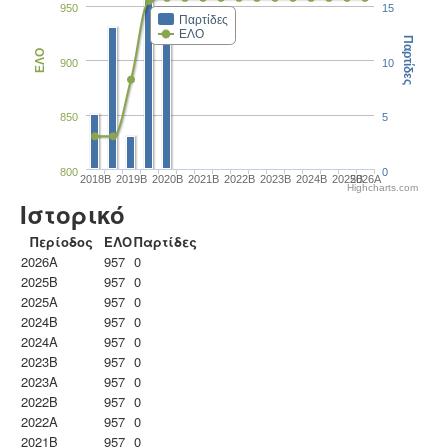
950
15
Παρτίδες
ΕΛΟ
Παρτίδες
ΕΛΟ
900
10
850
5
800
0
2018B
2019B
2020B
2021B
2022B
2023B
2024B
2025B
2026A
Highcharts.com
Ιστορικό
Περίοδος
ΕΛΟ
Παρτίδες
2026A
957
0
2025B
957
0
2025A
957
0
2024B
957
0
2024A
957
0
2023B
957
0
2023Α
957
0
2022B
957
0
2022A
957
0
2021B
957
0