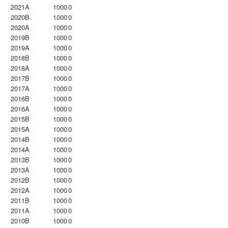
2021A
1000
0
2020B
1000
0
2020A
1000
0
2019B
1000
0
2019A
1000
0
2018B
1000
0
2018A
1000
0
2017B
1000
0
2017A
1000
0
2016B
1000
0
2016A
1000
0
2015B
1000
0
2015A
1000
0
2014B
1000
0
2014A
1000
0
2013B
1000
0
2013A
1000
0
2012B
1000
0
2012A
1000
0
2011B
1000
0
2011A
1000
0
2010B
1000
0