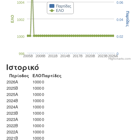
1004
0.06
Παρτίδες
ΕΛΟ
Παρτίδες
ΕΛΟ
1002
0.04
1000
0.02
998
0
2005B
2008B
2011B
2014B
2017B
2020B
2023B
2026A
Highcharts.com
Ιστορικό
Περίοδος
ΕΛΟ
Παρτίδες
2026A
1000
0
2025B
1000
0
2025A
1000
0
2024B
1000
0
2024A
1000
0
2023B
1000
0
2023Α
1000
0
2022B
1000
0
2022A
1000
0
2021B
1000
0