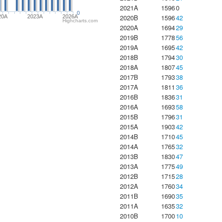
2021A
1596
0
0
2020B
1596
42
20A
2023Α
2026A
Highcharts.com
2020A
1694
29
2019B
1778
56
2019A
1695
42
2018B
1794
30
2018A
1807
45
2017B
1793
38
2017A
1811
36
2016B
1836
31
2016A
1693
58
2015B
1796
31
2015A
1903
42
2014B
1710
45
2014A
1765
32
2013B
1830
47
2013A
1775
49
2012B
1715
28
2012A
1760
34
2011B
1690
35
2011A
1635
32
2010B
1700
10