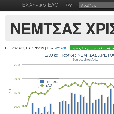
Ελληνικά ΕΛΟ
Περί
ΝΕΜΤΣΑΣ ΧΡ
Η/Γ: 09/1987, ΕΣΟ: 30422 | Fide:
4217004
|
Τέλος Εγγραφής/Ανανέωσ
ΕΛΟ και Παρτίδες ΝΕΜΤΣΑΣ ΧΡΙΣΤ
Source: chessfed.gr
2500
2000
Παρτίδες
ΕΛΟ
ΕΛΟ
1500
1000