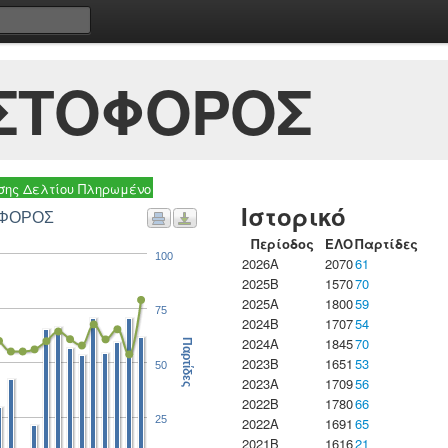
ΙΣΤΟΦΟΡΟΣ
ης Δελτίου Πληρωμένο
Ιστορικό
ΟΦΟΡΟΣ
Περίοδος
ΕΛΟ
Παρτίδες
100
2026A
2070
61
2025B
1570
70
2025A
1800
59
75
2024B
1707
54
2024A
1845
70
Παρτίδες
2023B
1651
53
50
2023Α
1709
56
2022B
1780
66
25
2022A
1691
65
2021B
1616
21