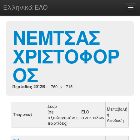
Ελληνικά ΕΛΟ
Περί
ΝΕΜΤΣΑΣ
ΧΡΙΣΤΟΦΟΡ
chesstu.be @ discord
Login
ΟΣ
Περίοδος 2012B
: 1760 -> 1715
Σκορ
Μεταβολή
(σε
ELO
Τουρνουά
ή
αξιολογημένες
αντιπάλων
Απόδοση
παρτίδες)
10ο